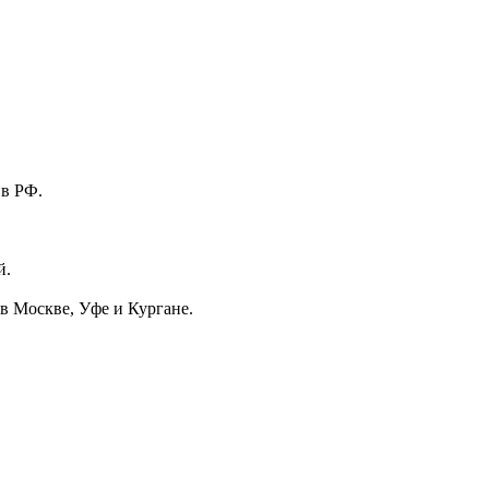
 в РФ.
й.
в Москве, Уфе и Кургане.