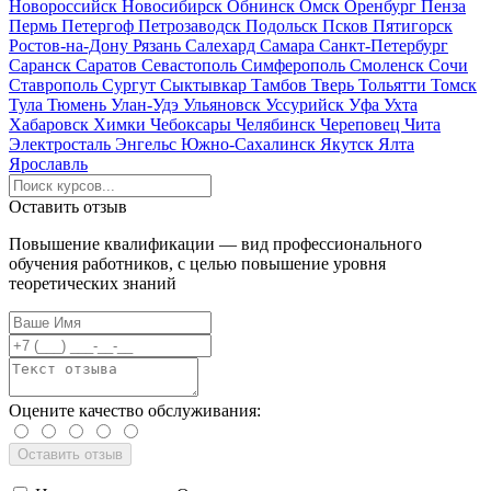
Новороссийск
Новосибирск
Обнинск
Омск
Оренбург
Пенза
Пермь
Петергоф
Петрозаводск
Подольск
Псков
Пятигорск
Ростов-на-Дону
Рязань
Салехард
Самара
Санкт-Петербург
Саранск
Саратов
Севастополь
Симферополь
Смоленск
Сочи
Ставрополь
Сургут
Сыктывкар
Тамбов
Тверь
Тольятти
Томск
Тула
Тюмень
Улан-Удэ
Ульяновск
Уссурийск
Уфа
Ухта
Хабаровск
Химки
Чебоксары
Челябинск
Череповец
Чита
Электросталь
Энгельс
Южно-Сахалинск
Якутск
Ялта
Ярославль
Оставить отзыв
Повышение квалификации — вид профессионального
обучения работников, с целью повышение уровня
теоретических знаний
Оцените качество обслуживания: