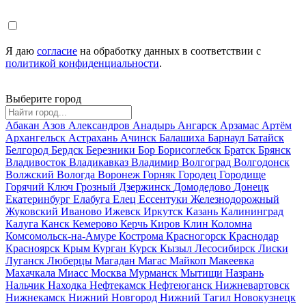
Я даю
согласие
на обработку данных в соответствии с
политикой конфиденциальности
.
Выберите город
Абакан
Азов
Александров
Анадырь
Ангарск
Арзамас
Артём
Архангельск
Астрахань
Ачинск
Балашиха
Барнаул
Батайск
Белгород
Бердск
Березники
Бор
Борисоглебск
Братск
Брянск
Владивосток
Владикавказ
Владимир
Волгоград
Волгодонск
Волжский
Вологда
Воронеж
Горняк
Городец
Городище
Горячий Ключ
Грозный
Дзержинск
Домодедово
Донецк
Екатеринбург
Елабуга
Елец
Ессентуки
Железнодорожный
Жуковский
Иваново
Ижевск
Иркутск
Казань
Калининград
Калуга
Канск
Кемерово
Керчь
Киров
Клин
Коломна
Комсомольск-на-Амуре
Кострома
Красногорск
Краснодар
Красноярск
Крым
Курган
Курск
Кызыл
Лесосибирск
Лиски
Луганск
Люберцы
Магадан
Магас
Майкоп
Макеевка
Махачкала
Миасс
Москва
Мурманск
Мытищи
Назрань
Нальчик
Находка
Нефтекамск
Нефтеюганск
Нижневартовск
Нижнекамск
Нижний Новгород
Нижний Тагил
Новокузнецк