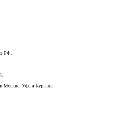
 в РФ.
й.
в Москве, Уфе и Кургане.