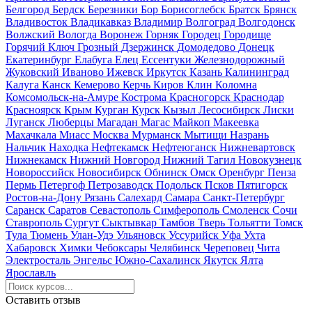
Белгород
Бердск
Березники
Бор
Борисоглебск
Братск
Брянск
Владивосток
Владикавказ
Владимир
Волгоград
Волгодонск
Волжский
Вологда
Воронеж
Горняк
Городец
Городище
Горячий Ключ
Грозный
Дзержинск
Домодедово
Донецк
Екатеринбург
Елабуга
Елец
Ессентуки
Железнодорожный
Жуковский
Иваново
Ижевск
Иркутск
Казань
Калининград
Калуга
Канск
Кемерово
Керчь
Киров
Клин
Коломна
Комсомольск-на-Амуре
Кострома
Красногорск
Краснодар
Красноярск
Крым
Курган
Курск
Кызыл
Лесосибирск
Лиски
Луганск
Люберцы
Магадан
Магас
Майкоп
Макеевка
Махачкала
Миасс
Москва
Мурманск
Мытищи
Назрань
Нальчик
Находка
Нефтекамск
Нефтеюганск
Нижневартовск
Нижнекамск
Нижний Новгород
Нижний Тагил
Новокузнецк
Новороссийск
Новосибирск
Обнинск
Омск
Оренбург
Пенза
Пермь
Петергоф
Петрозаводск
Подольск
Псков
Пятигорск
Ростов-на-Дону
Рязань
Салехард
Самара
Санкт-Петербург
Саранск
Саратов
Севастополь
Симферополь
Смоленск
Сочи
Ставрополь
Сургут
Сыктывкар
Тамбов
Тверь
Тольятти
Томск
Тула
Тюмень
Улан-Удэ
Ульяновск
Уссурийск
Уфа
Ухта
Хабаровск
Химки
Чебоксары
Челябинск
Череповец
Чита
Электросталь
Энгельс
Южно-Сахалинск
Якутск
Ялта
Ярославль
Оставить отзыв