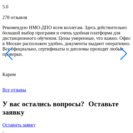
5.0
278 отзывов
Рекомендую НМО-ДПО всем коллегам. Здесь действительно
Б
большой выбор программ и очень удобная платформа для
с
дистанционного обучения. Цены умеренные, что важно. Офис
о
в Москве расположен удобно, документы выдают оперативно.
м
Все официально, сертификаты и дипломы проходят любые
з
проверки.
к
Карим
Х
Все отзывы
У вас остались вопросы? Оставьте
заявку
Оставить заявку