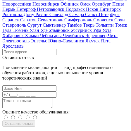
Новороссийск
Новосибирск
Обнинск
Омск
Оренбург
Пенза
Пермь
Петергоф
Петрозаводск
Подольск
Псков
Пятигорск
Ростов-на-Дону
Рязань
Салехард
Самара
Санкт-Петербург
Саранск
Саратов
Севастополь
Симферополь
Смоленск
Сочи
Ставрополь
Сургут
Сыктывкар
Тамбов
Тверь
Тольятти
Томск
Тула
Тюмень
Улан-Удэ
Ульяновск
Уссурийск
Уфа
Ухта
Хабаровск
Химки
Чебоксары
Челябинск
Череповец
Чита
Электросталь
Энгельс
Южно-Сахалинск
Якутск
Ялта
Ярославль
Оставить отзыв
Повышение квалификации — вид профессионального
обучения работников, с целью повышение уровня
теоретических знаний
Оцените качество обслуживания: