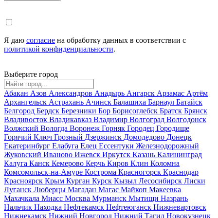
Я даю
согласие
на обработку данных в соответствии с
политикой конфиденциальности
.
Выберите город
Абакан
Азов
Александров
Анадырь
Ангарск
Арзамас
Артём
Архангельск
Астрахань
Ачинск
Балашиха
Барнаул
Батайск
Белгород
Бердск
Березники
Бор
Борисоглебск
Братск
Брянск
Владивосток
Владикавказ
Владимир
Волгоград
Волгодонск
Волжский
Вологда
Воронеж
Горняк
Городец
Городище
Горячий Ключ
Грозный
Дзержинск
Домодедово
Донецк
Екатеринбург
Елабуга
Елец
Ессентуки
Железнодорожный
Жуковский
Иваново
Ижевск
Иркутск
Казань
Калининград
Калуга
Канск
Кемерово
Керчь
Киров
Клин
Коломна
Комсомольск-на-Амуре
Кострома
Красногорск
Краснодар
Красноярск
Крым
Курган
Курск
Кызыл
Лесосибирск
Лиски
Луганск
Люберцы
Магадан
Магас
Майкоп
Макеевка
Махачкала
Миасс
Москва
Мурманск
Мытищи
Назрань
Нальчик
Находка
Нефтекамск
Нефтеюганск
Нижневартовск
Нижнекамск
Нижний Новгород
Нижний Тагил
Новокузнецк