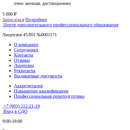
очно заочная, дистанционно
5 000 ₽
5
Записаться
Подробнее
З
Центр дополнительного профессионального образования
Лицензия 45Л01 №0001171
О компании
Сотрудники
Контакты
Отзывы
Лицензии
Реквизиты
Выдаваемые документы
Аккредитация
Повышение квалификации
Профессиональная переподготовка
+7 (903) 212-21-19
Вход в СДО
9:00-18:00