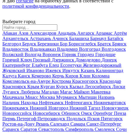
Я даю
согласие
на обработку данных в соответствии с
политикой конфиденциальности
.
Выберите город
Абакан
Азов
Александров
Анадырь
Ангарск
Арзамас
Артём
Архангельск
Астрахань
Ачинск
Балашиха
Барнаул
Батайск
Белгород
Бердск
Березники
Бор
Борисоглебск
Братск
Брянск
Владивосток
Владикавказ
Владимир
Волгоград
Волгодонск
Волжский
Вологда
Воронеж
Горняк
Городец
Городище
Горячий Ключ
Грозный
Дзержинск
Домодедово
Донецк
Екатеринбург
Елабуга
Елец
Ессентуки
Железнодорожный
Жуковский
Иваново
Ижевск
Иркутск
Казань
Калининград
Калуга
Канск
Кемерово
Керчь
Киров
Клин
Коломна
Комсомольск-на-Амуре
Кострома
Красногорск
Краснодар
Красноярск
Крым
Курган
Курск
Кызыл
Лесосибирск
Лиски
Луганск
Люберцы
Магадан
Магас
Майкоп
Макеевка
Махачкала
Миасс
Москва
Мурманск
Мытищи
Назрань
Нальчик
Находка
Нефтекамск
Нефтеюганск
Нижневартовск
Нижнекамск
Нижний Новгород
Нижний Тагил
Новокузнецк
Новороссийск
Новосибирск
Обнинск
Омск
Оренбург
Пенза
Пермь
Петергоф
Петрозаводск
Подольск
Псков
Пятигорск
Ростов-на-Дону
Рязань
Салехард
Самара
Санкт-Петербург
Саранск
Саратов
Севастополь
Симферополь
Смоленск
Сочи