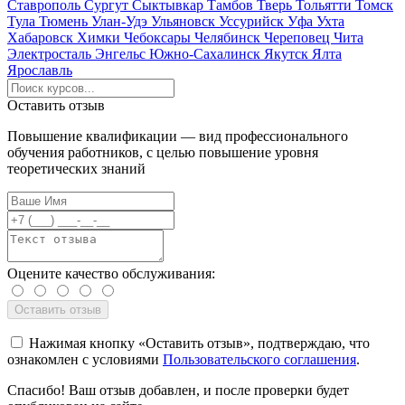
Ставрополь
Сургут
Сыктывкар
Тамбов
Тверь
Тольятти
Томск
Тула
Тюмень
Улан-Удэ
Ульяновск
Уссурийск
Уфа
Ухта
Хабаровск
Химки
Чебоксары
Челябинск
Череповец
Чита
Электросталь
Энгельс
Южно-Сахалинск
Якутск
Ялта
Ярославль
Оставить отзыв
Повышение квалификации — вид профессионального
обучения работников, с целью повышение уровня
теоретических знаний
Оцените качество обслуживания:
Нажимая кнопку «Оставить отзыв», подтверждаю, что
ознакомлен с условиями
Пользовательского соглашения
.
Спасибо! Ваш отзыв добавлен, и после проверки будет