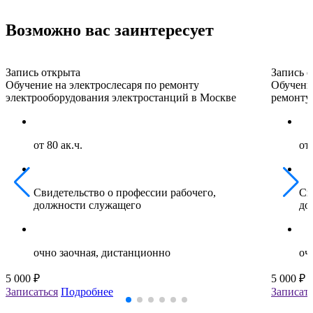
Возможно вас заинтересует
Запись открыта
Запись 
Обучение на электрослесаря по ремонту
Обучени
электрооборудования электростанций в Москве
ремонту
от 80 ак.ч.
от 
Свидетельство о профессии рабочего,
Св
должности служащего
до
очно заочная, дистанционно
оч
5 000 ₽
5 000 ₽
Записаться
Подробнее
Записать