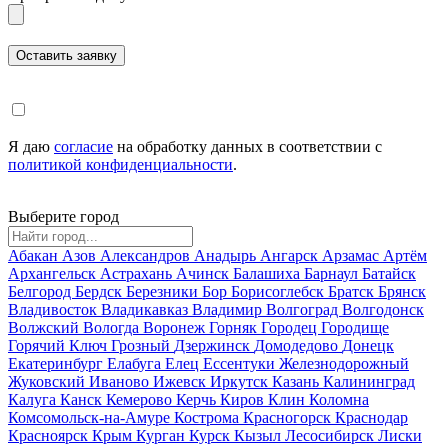
Я даю
согласие
на обработку данных в соответствии с
политикой конфиденциальности
.
Выберите город
Абакан
Азов
Александров
Анадырь
Ангарск
Арзамас
Артём
Архангельск
Астрахань
Ачинск
Балашиха
Барнаул
Батайск
Белгород
Бердск
Березники
Бор
Борисоглебск
Братск
Брянск
Владивосток
Владикавказ
Владимир
Волгоград
Волгодонск
Волжский
Вологда
Воронеж
Горняк
Городец
Городище
Горячий Ключ
Грозный
Дзержинск
Домодедово
Донецк
Екатеринбург
Елабуга
Елец
Ессентуки
Железнодорожный
Жуковский
Иваново
Ижевск
Иркутск
Казань
Калининград
Калуга
Канск
Кемерово
Керчь
Киров
Клин
Коломна
Комсомольск-на-Амуре
Кострома
Красногорск
Краснодар
Красноярск
Крым
Курган
Курск
Кызыл
Лесосибирск
Лиски