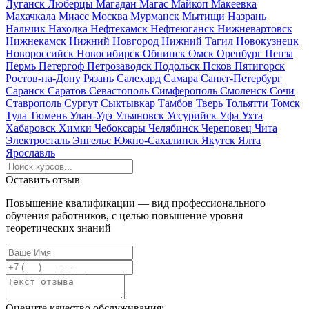
Луганск
Люберцы
Магадан
Магас
Майкоп
Макеевка
Махачкала
Миасс
Москва
Мурманск
Мытищи
Назрань
Нальчик
Находка
Нефтекамск
Нефтеюганск
Нижневартовск
Нижнекамск
Нижний Новгород
Нижний Тагил
Новокузнецк
Новороссийск
Новосибирск
Обнинск
Омск
Оренбург
Пенза
Пермь
Петергоф
Петрозаводск
Подольск
Псков
Пятигорск
Ростов-на-Дону
Рязань
Салехард
Самара
Санкт-Петербург
Саранск
Саратов
Севастополь
Симферополь
Смоленск
Сочи
Ставрополь
Сургут
Сыктывкар
Тамбов
Тверь
Тольятти
Томск
Тула
Тюмень
Улан-Удэ
Ульяновск
Уссурийск
Уфа
Ухта
Хабаровск
Химки
Чебоксары
Челябинск
Череповец
Чита
Электросталь
Энгельс
Южно-Сахалинск
Якутск
Ялта
Ярославль
Оставить отзыв
Повышение квалификации — вид профессионального
обучения работников, с целью повышение уровня
теоретических знаний
Оцените качество обслуживания: