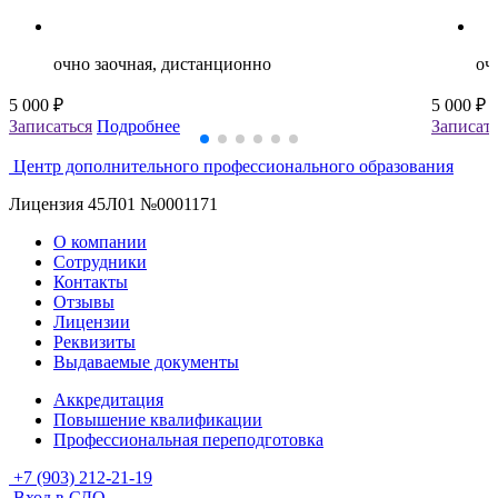
очно заочная, дистанционно
оч
5 000 ₽
5 000 ₽
Записаться
Подробнее
Записать
Центр дополнительного профессионального образования
Лицензия 45Л01 №0001171
О компании
Сотрудники
Контакты
Отзывы
Лицензии
Реквизиты
Выдаваемые документы
Аккредитация
Повышение квалификации
Профессиональная переподготовка
+7 (903) 212-21-19
Вход в СДО