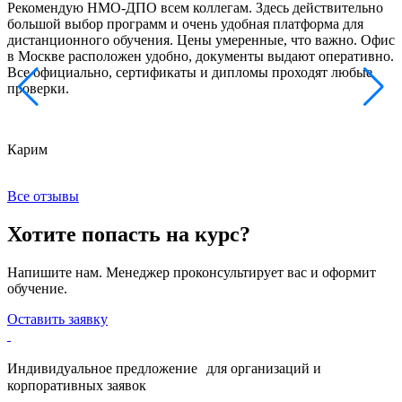
Рекомендую НМО-ДПО всем коллегам. Здесь действительно
Б
большой выбор программ и очень удобная платформа для
с
дистанционного обучения. Цены умеренные, что важно. Офис
о
в Москве расположен удобно, документы выдают оперативно.
м
Все официально, сертификаты и дипломы проходят любые
з
проверки.
к
Карим
Х
Все отзывы
Хотите попасть на курс?
Напишите нам. Менеджер проконсультирует вас и оформит
обучение.
Оставить заявку
Индивидуальное предложение для организаций и
корпоративных заявок