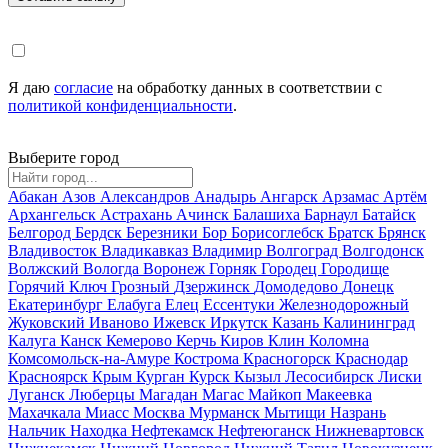
Я даю
согласие
на обработку данных в соответствии с
политикой конфиденциальности
.
Выберите город
Абакан
Азов
Александров
Анадырь
Ангарск
Арзамас
Артём
Архангельск
Астрахань
Ачинск
Балашиха
Барнаул
Батайск
Белгород
Бердск
Березники
Бор
Борисоглебск
Братск
Брянск
Владивосток
Владикавказ
Владимир
Волгоград
Волгодонск
Волжский
Вологда
Воронеж
Горняк
Городец
Городище
Горячий Ключ
Грозный
Дзержинск
Домодедово
Донецк
Екатеринбург
Елабуга
Елец
Ессентуки
Железнодорожный
Жуковский
Иваново
Ижевск
Иркутск
Казань
Калининград
Калуга
Канск
Кемерово
Керчь
Киров
Клин
Коломна
Комсомольск-на-Амуре
Кострома
Красногорск
Краснодар
Красноярск
Крым
Курган
Курск
Кызыл
Лесосибирск
Лиски
Луганск
Люберцы
Магадан
Магас
Майкоп
Макеевка
Махачкала
Миасс
Москва
Мурманск
Мытищи
Назрань
Нальчик
Находка
Нефтекамск
Нефтеюганск
Нижневартовск