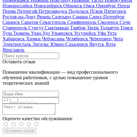
Нижнекамск
Нижний Новгород
Нижний Тагил
Новокузнецк
Новороссийск
Новосибирск
Обнинск
Омск
Оренбург
Пенза
Пермь
Петергоф
Петрозаводск
Подольск
Псков
Пятигорск
Ростов-на-Дону
Рязань
Салехард
Самара
Санкт-Петербург
Саранск
Саратов
Севастополь
Симферополь
Смоленск
Сочи
Ставрополь
Сургут
Сыктывкар
Тамбов
Тверь
Тольятти
Томск
Тула
Тюмень
Улан-Удэ
Ульяновск
Уссурийск
Уфа
Ухта
Хабаровск
Химки
Чебоксары
Челябинск
Череповец
Чита
Электросталь
Энгельс
Южно-Сахалинск
Якутск
Ялта
Ярославль
Оставить отзыв
Повышение квалификации — вид профессионального
обучения работников, с целью повышение уровня
теоретических знаний
Оцените качество обслуживания: