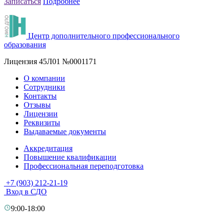
Записаться
Подробнее
З
Центр дополнительного профессионального
образования
Лицензия 45Л01 №0001171
О компании
Сотрудники
Контакты
Отзывы
Лицензии
Реквизиты
Выдаваемые документы
Аккредитация
Повышение квалификации
Профессиональная переподготовка
+7 (903) 212-21-19
Вход в СДО
9:00-18:00