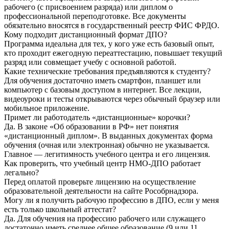
рабочего (с присвоением разряда) или диплом о
профессиональной переподготовке. Все документы
обязательно вносятся в государственный реестр ФИС ФРДО.
Кому подходит дистанционный формат ДПО?
Программа идеальна для тех, у кого уже есть базовый опыт,
кто проходит ежегодную переаттестацию, повышает текущий
разряд или совмещает учебу с основной работой.
Какие технические требования предъявляются к студенту?
Для обучения достаточно иметь смартфон, планшет или
компьютер с базовым доступом в интернет. Все лекции,
видеоуроки и тесты открываются через обычный браузер или
мобильное приложение.
Примет ли работодатель «дистанционные» корочки?
Да. В законе «Об образовании в РФ» нет понятия
«дистанционный диплом». В выданных документах форма
обучения (очная или электронная) обычно не указывается.
Главное — легитимность учебного центра и его лицензия.
Как проверить, что учебный центр НМО-ДПО работает
легально?
Перед оплатой проверьте лицензию на осуществление
образовательной деятельности на сайте Рособрнадзора.
Могу ли я получить рабочую профессию в ДПО, если у меня
есть только школьный аттестат?
Да. Для обучения на профессию рабочего или служащего
достаточно иметь среднее общее образование (9 или 11