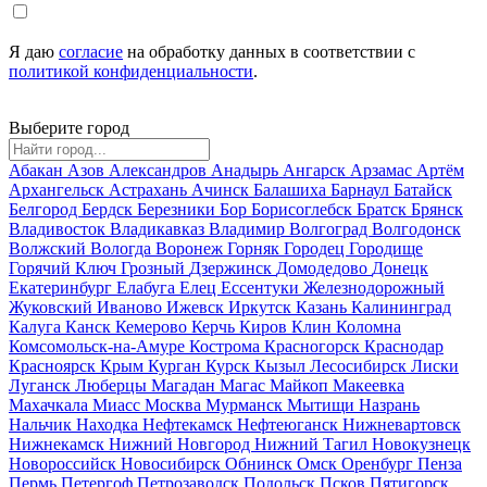
Я даю
согласие
на обработку данных в соответствии с
политикой конфиденциальности
.
Выберите город
Абакан
Азов
Александров
Анадырь
Ангарск
Арзамас
Артём
Архангельск
Астрахань
Ачинск
Балашиха
Барнаул
Батайск
Белгород
Бердск
Березники
Бор
Борисоглебск
Братск
Брянск
Владивосток
Владикавказ
Владимир
Волгоград
Волгодонск
Волжский
Вологда
Воронеж
Горняк
Городец
Городище
Горячий Ключ
Грозный
Дзержинск
Домодедово
Донецк
Екатеринбург
Елабуга
Елец
Ессентуки
Железнодорожный
Жуковский
Иваново
Ижевск
Иркутск
Казань
Калининград
Калуга
Канск
Кемерово
Керчь
Киров
Клин
Коломна
Комсомольск-на-Амуре
Кострома
Красногорск
Краснодар
Красноярск
Крым
Курган
Курск
Кызыл
Лесосибирск
Лиски
Луганск
Люберцы
Магадан
Магас
Майкоп
Макеевка
Махачкала
Миасс
Москва
Мурманск
Мытищи
Назрань
Нальчик
Находка
Нефтекамск
Нефтеюганск
Нижневартовск
Нижнекамск
Нижний Новгород
Нижний Тагил
Новокузнецк
Новороссийск
Новосибирск
Обнинск
Омск
Оренбург
Пенза
Пермь
Петергоф
Петрозаводск
Подольск
Псков
Пятигорск