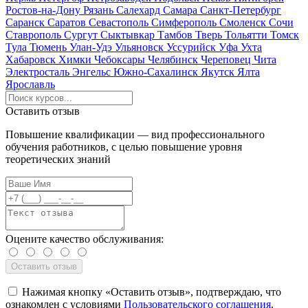
Ростов-на-Дону
Рязань
Салехард
Самара
Санкт-Петербург
Саранск
Саратов
Севастополь
Симферополь
Смоленск
Сочи
Ставрополь
Сургут
Сыктывкар
Тамбов
Тверь
Тольятти
Томск
Тула
Тюмень
Улан-Удэ
Ульяновск
Уссурийск
Уфа
Ухта
Хабаровск
Химки
Чебоксары
Челябинск
Череповец
Чита
Электросталь
Энгельс
Южно-Сахалинск
Якутск
Ялта
Ярославль
Оставить отзыв
Повышение квалификации — вид профессионального
обучения работников, с целью повышение уровня
теоретических знаний
Оцените качество обслуживания:
Нажимая кнопку «Оставить отзыв», подтверждаю, что
ознакомлен с условиями
Пользовательского соглашения
.