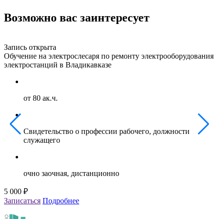
Возможно вас заинтересует
Запись открыта
З
Обучение на электрослесаря по ремонту электрооборудования
О
электростанций в Владикавказе
г
от 80 ак.ч.
Свидетельство о профессии рабочего, должности
служащего
очно заочная, дистанционно
5 000 ₽
5
Записаться
Подробнее
З