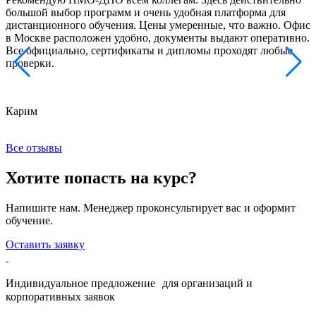
большой выбор программ и очень удобная платформа для
с
дистанционного обучения. Цены умеренные, что важно. Офис
о
в Москве расположен удобно, документы выдают оперативно.
м
Все официально, сертификаты и дипломы проходят любые
з
проверки.
к
Карим
Х
Все отзывы
Хотите попасть на курс?
Напишите нам. Менеджер проконсультирует вас и оформит
обучение.
Оставить заявку
Индивидуальное предложение для организаций и
корпоративных заявок