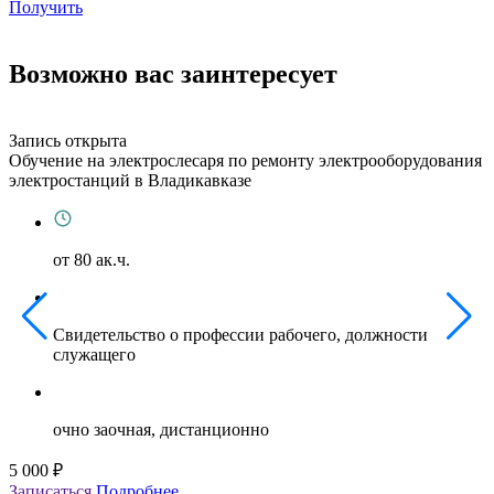
Получить
Возможно вас заинтересует
Запись открыта
З
Обучение на электрослесаря по ремонту электрооборудования
О
электростанций в Владикавказе
г
от 80 ак.ч.
Свидетельство о профессии рабочего, должности
служащего
очно заочная, дистанционно
5 000 ₽
5
Записаться
Подробнее
З