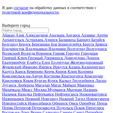
Я даю
согласие
на обработку данных в соответствии с
политикой конфиденциальности
.
Выберите город
Абакан
Азов
Александров
Анадырь
Ангарск
Арзамас
Артём
Архангельск
Астрахань
Ачинск
Балашиха
Барнаул
Батайск
Белгород
Бердск
Березники
Бор
Борисоглебск
Братск
Брянск
Владивосток
Владикавказ
Владимир
Волгоград
Волгодонск
Волжский
Вологда
Воронеж
Горняк
Городец
Городище
Горячий Ключ
Грозный
Дзержинск
Домодедово
Донецк
Екатеринбург
Елабуга
Елец
Ессентуки
Железнодорожный
Жуковский
Иваново
Ижевск
Иркутск
Казань
Калининград
Калуга
Канск
Кемерово
Керчь
Киров
Клин
Коломна
Комсомольск-на-Амуре
Кострома
Красногорск
Краснодар
Красноярск
Крым
Курган
Курск
Кызыл
Лесосибирск
Лиски
Луганск
Люберцы
Магадан
Магас
Майкоп
Макеевка
Махачкала
Миасс
Москва
Мурманск
Мытищи
Назрань
Нальчик
Находка
Нефтекамск
Нефтеюганск
Нижневартовск
Нижнекамск
Нижний Новгород
Нижний Тагил
Новокузнецк
Новороссийск
Новосибирск
Обнинск
Омск
Оренбург
Пенза
Пермь
Петергоф
Петрозаводск
Подольск
Псков
Пятигорск
Ростов-на-Дону
Рязань
Салехард
Самара
Санкт-Петербург