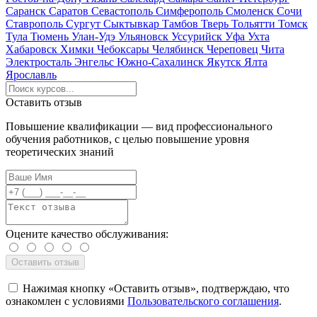
Саранск
Саратов
Севастополь
Симферополь
Смоленск
Сочи
Ставрополь
Сургут
Сыктывкар
Тамбов
Тверь
Тольятти
Томск
Тула
Тюмень
Улан-Удэ
Ульяновск
Уссурийск
Уфа
Ухта
Хабаровск
Химки
Чебоксары
Челябинск
Череповец
Чита
Электросталь
Энгельс
Южно-Сахалинск
Якутск
Ялта
Ярославль
Оставить отзыв
Повышение квалификации — вид профессионального
обучения работников, с целью повышение уровня
теоретических знаний
Оцените качество обслуживания:
Нажимая кнопку «Оставить отзыв», подтверждаю, что
ознакомлен с условиями
Пользовательского соглашения
.