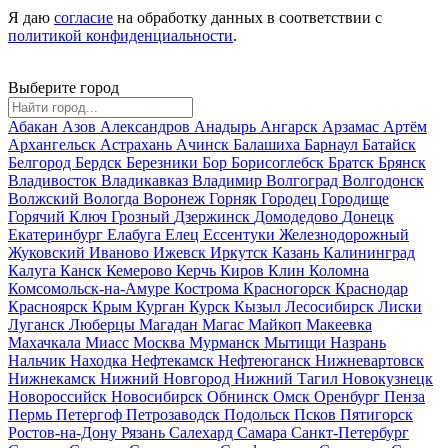
Я даю
согласие
на обработку данных в соответствии с
политикой конфиденциальности
.
Выберите город
Абакан
Азов
Александров
Анадырь
Ангарск
Арзамас
Артём
Архангельск
Астрахань
Ачинск
Балашиха
Барнаул
Батайск
Белгород
Бердск
Березники
Бор
Борисоглебск
Братск
Брянск
Владивосток
Владикавказ
Владимир
Волгоград
Волгодонск
Волжский
Вологда
Воронеж
Горняк
Городец
Городище
Горячий Ключ
Грозный
Дзержинск
Домодедово
Донецк
Екатеринбург
Елабуга
Елец
Ессентуки
Железнодорожный
Жуковский
Иваново
Ижевск
Иркутск
Казань
Калининград
Калуга
Канск
Кемерово
Керчь
Киров
Клин
Коломна
Комсомольск-на-Амуре
Кострома
Красногорск
Краснодар
Красноярск
Крым
Курган
Курск
Кызыл
Лесосибирск
Лиски
Луганск
Люберцы
Магадан
Магас
Майкоп
Макеевка
Махачкала
Миасс
Москва
Мурманск
Мытищи
Назрань
Нальчик
Находка
Нефтекамск
Нефтеюганск
Нижневартовск
Нижнекамск
Нижний Новгород
Нижний Тагил
Новокузнецк
Новороссийск
Новосибирск
Обнинск
Омск
Оренбург
Пенза
Пермь
Петергоф
Петрозаводск
Подольск
Псков
Пятигорск
Ростов-на-Дону
Рязань
Салехард
Самара
Санкт-Петербург