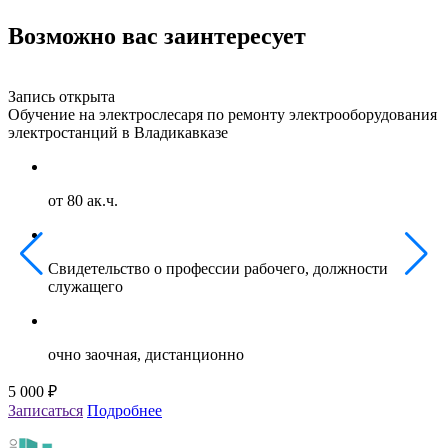
Возможно вас заинтересует
Запись открыта
З
Обучение на электрослесаря по ремонту электрооборудования
О
электростанций в Владикавказе
г
от 80 ак.ч.
Свидетельство о профессии рабочего, должности
служащего
очно заочная, дистанционно
5 000 ₽
5
Записаться
Подробнее
З