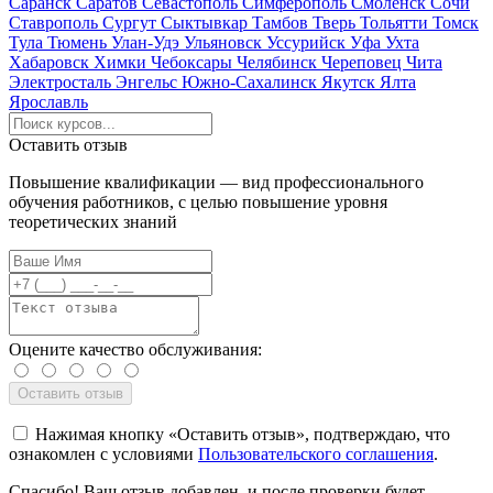
Саранск
Саратов
Севастополь
Симферополь
Смоленск
Сочи
Ставрополь
Сургут
Сыктывкар
Тамбов
Тверь
Тольятти
Томск
Тула
Тюмень
Улан-Удэ
Ульяновск
Уссурийск
Уфа
Ухта
Хабаровск
Химки
Чебоксары
Челябинск
Череповец
Чита
Электросталь
Энгельс
Южно-Сахалинск
Якутск
Ялта
Ярославль
Оставить отзыв
Повышение квалификации — вид профессионального
обучения работников, с целью повышение уровня
теоретических знаний
Оцените качество обслуживания:
Нажимая кнопку «Оставить отзыв», подтверждаю, что
ознакомлен с условиями
Пользовательского соглашения
.
Спасибо! Ваш отзыв добавлен, и после проверки будет