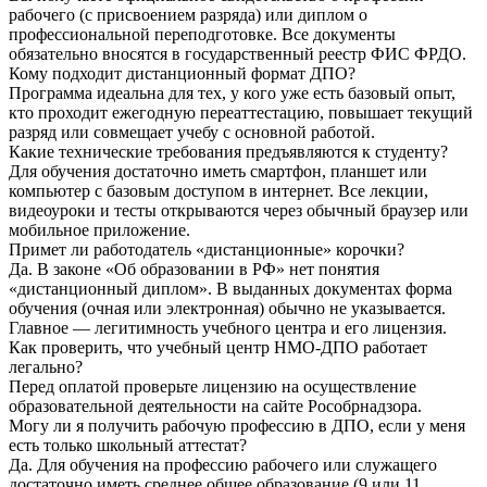
рабочего (с присвоением разряда) или диплом о
профессиональной переподготовке. Все документы
обязательно вносятся в государственный реестр ФИС ФРДО.
Кому подходит дистанционный формат ДПО?
Программа идеальна для тех, у кого уже есть базовый опыт,
кто проходит ежегодную переаттестацию, повышает текущий
разряд или совмещает учебу с основной работой.
Какие технические требования предъявляются к студенту?
Для обучения достаточно иметь смартфон, планшет или
компьютер с базовым доступом в интернет. Все лекции,
видеоуроки и тесты открываются через обычный браузер или
мобильное приложение.
Примет ли работодатель «дистанционные» корочки?
Да. В законе «Об образовании в РФ» нет понятия
«дистанционный диплом». В выданных документах форма
обучения (очная или электронная) обычно не указывается.
Главное — легитимность учебного центра и его лицензия.
Как проверить, что учебный центр НМО-ДПО работает
легально?
Перед оплатой проверьте лицензию на осуществление
образовательной деятельности на сайте Рособрнадзора.
Могу ли я получить рабочую профессию в ДПО, если у меня
есть только школьный аттестат?
Да. Для обучения на профессию рабочего или служащего
достаточно иметь среднее общее образование (9 или 11