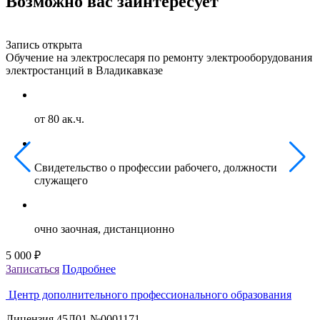
Возможно вас заинтересует
Запись открыта
З
Обучение на электрослесаря по ремонту электрооборудования
О
электростанций в Владикавказе
г
от 80 ак.ч.
Свидетельство о профессии рабочего, должности
служащего
очно заочная, дистанционно
5 000 ₽
5
Записаться
Подробнее
З
Центр дополнительного профессионального образования
Лицензия 45Л01 №0001171