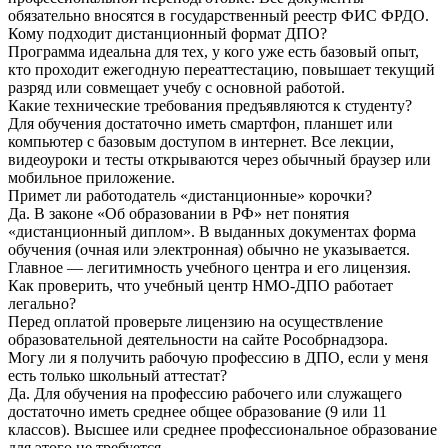
обязательно вносятся в государственный реестр ФИС ФРДО.
Кому подходит дистанционный формат ДПО?
Программа идеальна для тех, у кого уже есть базовый опыт,
кто проходит ежегодную переаттестацию, повышает текущий
разряд или совмещает учебу с основной работой.
Какие технические требования предъявляются к студенту?
Для обучения достаточно иметь смартфон, планшет или
компьютер с базовым доступом в интернет. Все лекции,
видеоуроки и тесты открываются через обычный браузер или
мобильное приложение.
Примет ли работодатель «дистанционные» корочки?
Да. В законе «Об образовании в РФ» нет понятия
«дистанционный диплом». В выданных документах форма
обучения (очная или электронная) обычно не указывается.
Главное — легитимность учебного центра и его лицензия.
Как проверить, что учебный центр НМО-ДПО работает
легально?
Перед оплатой проверьте лицензию на осуществление
образовательной деятельности на сайте Рособрнадзора.
Могу ли я получить рабочую профессию в ДПО, если у меня
есть только школьный аттестат?
Да. Для обучения на профессию рабочего или служащего
достаточно иметь среднее общее образование (9 или 11
классов). Высшее или среднее профессиональное образование
для этого не требуется.