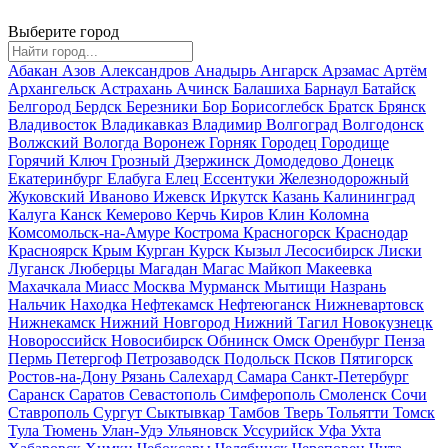
Выберите город
Абакан
Азов
Александров
Анадырь
Ангарск
Арзамас
Артём
Архангельск
Астрахань
Ачинск
Балашиха
Барнаул
Батайск
Белгород
Бердск
Березники
Бор
Борисоглебск
Братск
Брянск
Владивосток
Владикавказ
Владимир
Волгоград
Волгодонск
Волжский
Вологда
Воронеж
Горняк
Городец
Городище
Горячий Ключ
Грозный
Дзержинск
Домодедово
Донецк
Екатеринбург
Елабуга
Елец
Ессентуки
Железнодорожный
Жуковский
Иваново
Ижевск
Иркутск
Казань
Калининград
Калуга
Канск
Кемерово
Керчь
Киров
Клин
Коломна
Комсомольск-на-Амуре
Кострома
Красногорск
Краснодар
Красноярск
Крым
Курган
Курск
Кызыл
Лесосибирск
Лиски
Луганск
Люберцы
Магадан
Магас
Майкоп
Макеевка
Махачкала
Миасс
Москва
Мурманск
Мытищи
Назрань
Нальчик
Находка
Нефтекамск
Нефтеюганск
Нижневартовск
Нижнекамск
Нижний Новгород
Нижний Тагил
Новокузнецк
Новороссийск
Новосибирск
Обнинск
Омск
Оренбург
Пенза
Пермь
Петергоф
Петрозаводск
Подольск
Псков
Пятигорск
Ростов-на-Дону
Рязань
Салехард
Самара
Санкт-Петербург
Саранск
Саратов
Севастополь
Симферополь
Смоленск
Сочи
Ставрополь
Сургут
Сыктывкар
Тамбов
Тверь
Тольятти
Томск
Тула
Тюмень
Улан-Удэ
Ульяновск
Уссурийск
Уфа
Ухта