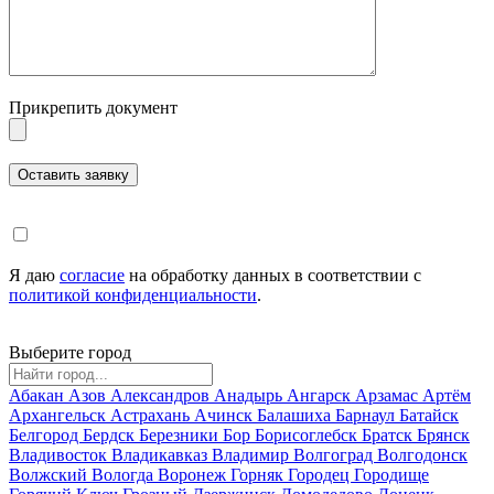
Прикрепить документ
Я даю
согласие
на обработку данных в соответствии с
политикой конфиденциальности
.
Выберите город
Абакан
Азов
Александров
Анадырь
Ангарск
Арзамас
Артём
Архангельск
Астрахань
Ачинск
Балашиха
Барнаул
Батайск
Белгород
Бердск
Березники
Бор
Борисоглебск
Братск
Брянск
Владивосток
Владикавказ
Владимир
Волгоград
Волгодонск
Волжский
Вологда
Воронеж
Горняк
Городец
Городище