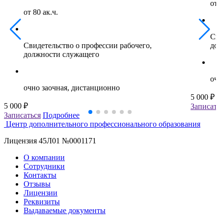
от 
от 80 ак.ч.
Св
Свидетельство о профессии рабочего,
до
должности служащего
оч
очно заочная, дистанционно
5 000 ₽
5 000 ₽
Записать
Записаться
Подробнее
Центр дополнительного профессионального образования
Лицензия 45Л01 №0001171
О компании
Сотрудники
Контакты
Отзывы
Лицензии
Реквизиты
Выдаваемые документы