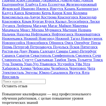
Горячий Ключ
Грозный
Дзержинск
Домодедово
Донецк
Екатеринбург
Елабуга
Елец
Ессентуки
Железнодорожный
Жуковский
Иваново
Ижевск
Иркутск
Казань
Калининград
Калуга
Канск
Кемерово
Керчь
Киров
Клин
Коломна
Комсомольск-на-Амуре
Кострома
Красногорск
Краснодар
Красноярск
Крым
Курган
Курск
Кызыл
Лесосибирск
Лиски
Луганск
Люберцы
Магадан
Магас
Майкоп
Макеевка
Махачкала
Миасс
Москва
Мурманск
Мытищи
Назрань
Нальчик
Находка
Нефтекамск
Нефтеюганск
Нижневартовск
Нижнекамск
Нижний Новгород
Нижний Тагил
Новокузнецк
Новороссийск
Новосибирск
Обнинск
Омск
Оренбург
Пенза
Пермь
Петергоф
Петрозаводск
Подольск
Псков
Пятигорск
Ростов-на-Дону
Рязань
Салехард
Самара
Санкт-Петербург
Саранск
Саратов
Севастополь
Симферополь
Смоленск
Сочи
Ставрополь
Сургут
Сыктывкар
Тамбов
Тверь
Тольятти
Томск
Тула
Тюмень
Улан-Удэ
Ульяновск
Уссурийск
Уфа
Ухта
Хабаровск
Химки
Чебоксары
Челябинск
Череповец
Чита
Электросталь
Энгельс
Южно-Сахалинск
Якутск
Ялта
Ярославль
Оставить отзыв
Повышение квалификации — вид профессионального
обучения работников, с целью повышение уровня
теоретических знаний