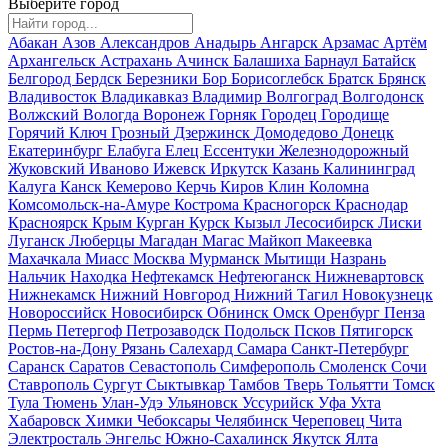
Выберите город
Абакан
Азов
Александров
Анадырь
Ангарск
Арзамас
Артём
Архангельск
Астрахань
Ачинск
Балашиха
Барнаул
Батайск
Белгород
Бердск
Березники
Бор
Борисоглебск
Братск
Брянск
Владивосток
Владикавказ
Владимир
Волгоград
Волгодонск
Волжский
Вологда
Воронеж
Горняк
Городец
Городище
Горячий Ключ
Грозный
Дзержинск
Домодедово
Донецк
Екатеринбург
Елабуга
Елец
Ессентуки
Железнодорожный
Жуковский
Иваново
Ижевск
Иркутск
Казань
Калининград
Калуга
Канск
Кемерово
Керчь
Киров
Клин
Коломна
Комсомольск-на-Амуре
Кострома
Красногорск
Краснодар
Красноярск
Крым
Курган
Курск
Кызыл
Лесосибирск
Лиски
Луганск
Люберцы
Магадан
Магас
Майкоп
Макеевка
Махачкала
Миасс
Москва
Мурманск
Мытищи
Назрань
Нальчик
Находка
Нефтекамск
Нефтеюганск
Нижневартовск
Нижнекамск
Нижний Новгород
Нижний Тагил
Новокузнецк
Новороссийск
Новосибирск
Обнинск
Омск
Оренбург
Пенза
Пермь
Петергоф
Петрозаводск
Подольск
Псков
Пятигорск
Ростов-на-Дону
Рязань
Салехард
Самара
Санкт-Петербург
Саранск
Саратов
Севастополь
Симферополь
Смоленск
Сочи
Ставрополь
Сургут
Сыктывкар
Тамбов
Тверь
Тольятти
Томск
Тула
Тюмень
Улан-Удэ
Ульяновск
Уссурийск
Уфа
Ухта
Хабаровск
Химки
Чебоксары
Челябинск
Череповец
Чита
Электросталь
Энгельс
Южно-Сахалинск
Якутск
Ялта