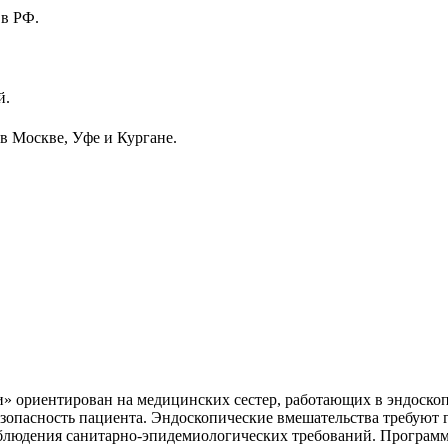
 в РФ.
й.
в Москве, Уфе и Кургане.
» ориентирован на медицинских сестер, работающих в эндоскопи
езопасность пациента. Эндоскопические вмешательства требуют 
соблюдения санитарно-эпидемиологических требований. Програм