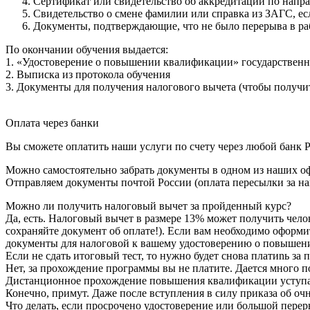
Сертификат или свидетельство об аккредитации по напр
Свидетельство о смене фамилии или справка из ЗАГС, е
Документы, подтверждающие, что не было перерыва в ра
По окончании обучения выдается:
1. «Удостоверение о повышении квалификации» государственн
2. Выписка из протокола обучения
3. Документы для получения налогового вычета (чтобы получит
Оплата через банки
Вы сможете оплатить наши услуги по счету через любой банк Р
Можно самостоятельно забрать документы в одном из наших оф
Отправляем документы почтой России (оплата пересылки за на
Можно ли получить налоговый вычет за пройденный курс?
Да, есть. Налоговый вычет в размере 13% может получить чело
сохраняйте документ об оплате!). Если вам необходимо оформи
документы для налоговой к вашему удостоверению о повышен
Если не сдать итоговый тест, то нужно будет снова платиnь з
Нет, за прохождение программы вы не платите. Дается много по
Дистанционное прохождение повышения квалификации уступае
Конечно, примут. Даже после вступления в силу приказа об очн
Что делать, если просрочено удостоверение или большой перер