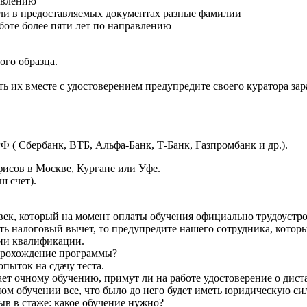
авлению
сли в предоставляемых документах разные фамилии
боте более пяти лет по направлению
ого образца.
ь их вместе с удостоверением предупредите своего куратора зар
Ф ( Сбербанк, ВТБ, Альфа-Банк, Т-Банк, Газпромбанк и др.).
исов в Москве, Кургане или Уфе.
ш счет).
век, который на момент оплаты обучения официально трудоустро
ть налоговый вычет, то предупредите нашего сотрудника, которы
ии квалификации.
а прохождение программы?
пыток на сдачу теста.
т очному обучению, примут ли на работе удостоверение о дис
ом обучении все, что было до него будет иметь юридическую сил
ыв в стаже: какое обучение нужно?