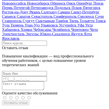
Новороссийск
Новосибирск
Обнинск
Омск
Оренбург
Пенза
Пермь
Петергоф
Петрозаводск
Подольск
Псков
Пятигорск
Ростов-на-Дону
Рязань
Салехард
Самара
Санкт-Петербург
Саранск
Саратов
Севастополь
Симферополь
Смоленск
Сочи
Ставрополь
Сургут
Сыктывкар
Тамбов
Тверь
Тольятти
Томск
Тула
Тюмень
Улан-Удэ
Ульяновск
Уссурийск
Уфа
Ухта
Хабаровск
Химки
Чебоксары
Челябинск
Череповец
Чита
Электросталь
Энгельс
Южно-Сахалинск
Якутск
Ялта
Ярославль
Оставить отзыв
Повышение квалификации — вид профессионального
обучения работников, с целью повышение уровня
теоретических знаний
Оцените качество обслуживания: