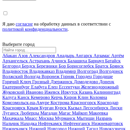
Я даю
согласие
на обработку данных в соответствии с
политикой конфиденциальности
.
Выберите город
Абакан
Азов
Александров
Анадырь
Ангарск
Арзамас
Артём
Архангельск
Астрахань
Ачинск
Балашиха
Барнаул
Батайск
Белгород
Бердск
Березники
Бор
Борисоглебск
Братск
Брянск
Владивосток
Владикавказ
Владимир
Волгоград
Волгодонск
Волжский
Вологда
Воронеж
Горняк
Городец
Городище
Горячий Ключ
Грозный
Дзержинск
Домодедово
Донецк
Екатеринбург
Елабуга
Елец
Ессентуки
Железнодорожный
Жуковский
Иваново
Ижевск
Иркутск
Казань
Калининград
Калуга
Канск
Кемерово
Керчь
Киров
Клин
Коломна
Комсомольск-на-Амуре
Кострома
Красногорск
Краснодар
Красноярск
Крым
Курган
Курск
Кызыл
Лесосибирск
Лиски
Луганск
Люберцы
Магадан
Магас
Майкоп
Макеевка
Махачкала
Миасс
Москва
Мурманск
Мытищи
Назрань
Нальчик
Находка
Нефтекамск
Нефтеюганск
Нижневартовск
Нижнекамск
Нижний Новгород
Нижний Тагил
Новокузнецк