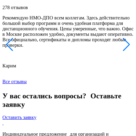
278 отзывов
Рекомендую НМО-ДПО всем коллегам. Здесь действительно
Б
большой выбор программ и очень удобная платформа для
с
дистанционного обучения. Цены умеренные, что важно. Офис
о
в Москве расположен удобно, документы выдают оперативно.
м
Все официально, сертификаты и дипломы проходят любые
з
проверки.
к
Карим
Х
Все отзывы
У вас остались вопросы? Оставьте
заявку
Оставить заявку
Индивидуальное предложение для организаций и