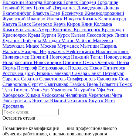
Волжский
Вологда
Воронеж
Горняк
Городец
Городище
Горячий Ключ
Грозный
Дзержинск
Домодедово
Донецк
Екатеринбург
Елабуга
Елец
Ессентуки
Железнодорожный
Жуковский
Иваново
Ижевск
Иркутск
Казань
Калининград
Калуга
Канск
Кемерово
Керчь
Киров
Клин
Коломна
Комсомольск-на-Амуре
Кострома
Красногорск
Краснодар
Красноярск
Крым
Курган
Курск
Кызыл
Лесосибирск
Лиски
Луганск
Люберцы
Магадан
Магас
Майкоп
Макеевка
Махачкала
Миасс
Москва
Мурманск
Мытищи
Назрань
Нальчик
Находка
Нефтекамск
Нефтеюганск
Нижневартовск
Нижнекамск
Нижний Новгород
Нижний Тагил
Новокузнецк
Новороссийск
Новосибирск
Обнинск
Омск
Оренбург
Пенза
Пермь
Петергоф
Петрозаводск
Подольск
Псков
Пятигорск
Ростов-на-Дону
Рязань
Салехард
Самара
Санкт-Петербург
Саранск
Саратов
Севастополь
Симферополь
Смоленск
Сочи
Ставрополь
Сургут
Сыктывкар
Тамбов
Тверь
Тольятти
Томск
Тула
Тюмень
Улан-Удэ
Ульяновск
Уссурийск
Уфа
Ухта
Хабаровск
Химки
Чебоксары
Челябинск
Череповец
Чита
Электросталь
Энгельс
Южно-Сахалинск
Якутск
Ялта
Ярославль
Оставить отзыв
Повышение квалификации — вид профессионального
обучения работников, с целью повышение уровня