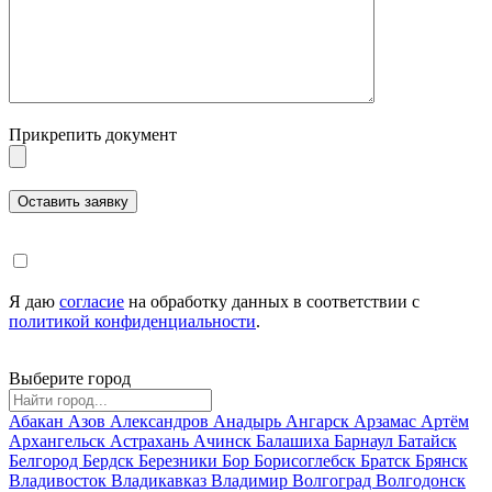
Прикрепить документ
Я даю
согласие
на обработку данных в соответствии с
политикой конфиденциальности
.
Выберите город
Абакан
Азов
Александров
Анадырь
Ангарск
Арзамас
Артём
Архангельск
Астрахань
Ачинск
Балашиха
Барнаул
Батайск
Белгород
Бердск
Березники
Бор
Борисоглебск
Братск
Брянск
Владивосток
Владикавказ
Владимир
Волгоград
Волгодонск