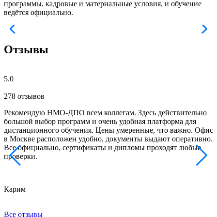
программы, кадровые и материальные условия, и обучение
ведётся официально.
Отзывы
5.0
278 отзывов
Рекомендую НМО-ДПО всем коллегам. Здесь действительно
Б
большой выбор программ и очень удобная платформа для
с
дистанционного обучения. Цены умеренные, что важно. Офис
о
в Москве расположен удобно, документы выдают оперативно.
м
Все официально, сертификаты и дипломы проходят любые
з
проверки.
к
Карим
Х
Все отзывы