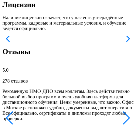
Лицензии
Наличие лицензии означает, что у нас есть утверждённые
программы, кадровые и материальные условия, и обучение
ведётся официально.
Отзывы
5.0
278 отзывов
Рекомендую НМО-ДПО всем коллегам. Здесь действительно
Б
большой выбор программ и очень удобная платформа для
с
дистанционного обучения. Цены умеренные, что важно. Офис
о
в Москве расположен удобно, документы выдают оперативно.
м
Все официально, сертификаты и дипломы проходят любые
з
проверки.
к