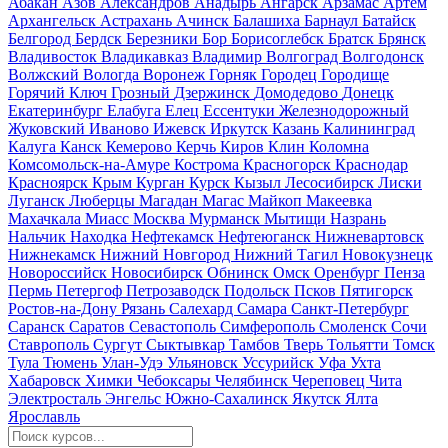
Абакан
Азов
Александров
Анадырь
Ангарск
Арзамас
Артём
Архангельск
Астрахань
Ачинск
Балашиха
Барнаул
Батайск
Белгород
Бердск
Березники
Бор
Борисоглебск
Братск
Брянск
Владивосток
Владикавказ
Владимир
Волгоград
Волгодонск
Волжский
Вологда
Воронеж
Горняк
Городец
Городище
Горячий Ключ
Грозный
Дзержинск
Домодедово
Донецк
Екатеринбург
Елабуга
Елец
Ессентуки
Железнодорожный
Жуковский
Иваново
Ижевск
Иркутск
Казань
Калининград
Калуга
Канск
Кемерово
Керчь
Киров
Клин
Коломна
Комсомольск-на-Амуре
Кострома
Красногорск
Краснодар
Красноярск
Крым
Курган
Курск
Кызыл
Лесосибирск
Лиски
Луганск
Люберцы
Магадан
Магас
Майкоп
Макеевка
Махачкала
Миасс
Москва
Мурманск
Мытищи
Назрань
Нальчик
Находка
Нефтекамск
Нефтеюганск
Нижневартовск
Нижнекамск
Нижний Новгород
Нижний Тагил
Новокузнецк
Новороссийск
Новосибирск
Обнинск
Омск
Оренбург
Пенза
Пермь
Петергоф
Петрозаводск
Подольск
Псков
Пятигорск
Ростов-на-Дону
Рязань
Салехард
Самара
Санкт-Петербург
Саранск
Саратов
Севастополь
Симферополь
Смоленск
Сочи
Ставрополь
Сургут
Сыктывкар
Тамбов
Тверь
Тольятти
Томск
Тула
Тюмень
Улан-Удэ
Ульяновск
Уссурийск
Уфа
Ухта
Хабаровск
Химки
Чебоксары
Челябинск
Череповец
Чита
Электросталь
Энгельс
Южно-Сахалинск
Якутск
Ялта
Ярославль