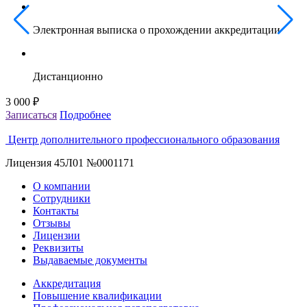
Электронная выписка о прохождении аккредитации
Дистанционно
3 000 ₽
3
Записаться
Подробнее
З
Центр дополнительного профессионального образования
Лицензия 45Л01 №0001171
О компании
Сотрудники
Контакты
Отзывы
Лицензии
Реквизиты
Выдаваемые документы
Аккредитация
Повышение квалификации