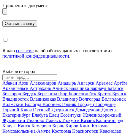
Прикрепить документ
Я даю
согласие
на обработку данных в соответствии с
политикой конфиденциальности
.
Выберите город
Абакан
Азов
Александров
Анадырь
Ангарск
Арзамас
Артём
Архангельск
Астрахань
Ачинск
Балашиха
Барнаул
Батайск
Белгород
Бердск
Березники
Бор
Борисоглебск
Братск
Брянск
Владивосток
Владикавказ
Владимир
Волгоград
Волгодонск
Волжский
Вологда
Воронеж
Горняк
Городец
Городище
Горячий Ключ
Грозный
Дзержинск
Домодедово
Донецк
Екатеринбург
Елабуга
Елец
Ессентуки
Железнодорожный
Жуковский
Иваново
Ижевск
Иркутск
Казань
Калининград
Калуга
Канск
Кемерово
Керчь
Киров
Клин
Коломна
Комсомольск-на-Амуре
Кострома
Красногорск
Краснодар