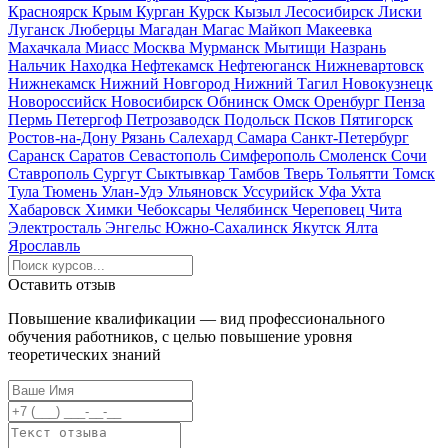
Красноярск
Крым
Курган
Курск
Кызыл
Лесосибирск
Лиски
Луганск
Люберцы
Магадан
Магас
Майкоп
Макеевка
Махачкала
Миасс
Москва
Мурманск
Мытищи
Назрань
Нальчик
Находка
Нефтекамск
Нефтеюганск
Нижневартовск
Нижнекамск
Нижний Новгород
Нижний Тагил
Новокузнецк
Новороссийск
Новосибирск
Обнинск
Омск
Оренбург
Пенза
Пермь
Петергоф
Петрозаводск
Подольск
Псков
Пятигорск
Ростов-на-Дону
Рязань
Салехард
Самара
Санкт-Петербург
Саранск
Саратов
Севастополь
Симферополь
Смоленск
Сочи
Ставрополь
Сургут
Сыктывкар
Тамбов
Тверь
Тольятти
Томск
Тула
Тюмень
Улан-Удэ
Ульяновск
Уссурийск
Уфа
Ухта
Хабаровск
Химки
Чебоксары
Челябинск
Череповец
Чита
Электросталь
Энгельс
Южно-Сахалинск
Якутск
Ялта
Ярославль
Оставить отзыв
Повышение квалификации — вид профессионального
обучения работников, с целью повышение уровня
теоретических знаний