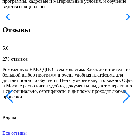
программы, кадровые и материальные условия, и обучение
ведётся официально.
Отзывы
5.0
278 отзывов
Рекомендую НМО-ДПО всем коллегам. Здесь действительно
Б
большой выбор программ и очень удобная платформа для
с
дистанционного обучения. Цены умеренные, что важно. Офис
о
в Москве расположен удобно, документы выдают оперативно.
м
Все официально, сертификаты и дипломы проходят любые
з
проверки.
к
Карим
Х
Все отзывы