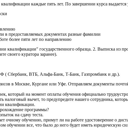
квалификации каждые пять лет. По завершении курса выдается
иски
авлению
сли в предоставляемых документах разные фамилии
боте более пяти лет по направлению
нии квалификации" государственного образца. 2. Выписка из пр
те своего куратора заранее).
Ф ( Сбербанк, ВТБ, Альфа-Банк, Т-Банк, Газпромбанк и др.).
исов в Москве, Кургане или Уфе. Отправляем документы почтой 
век, который на момент оплаты обучения официально трудоустро
ть налоговый вычет, то предупредите нашего сотрудника, которы
ии квалификации.
а прохождение программы?
пыток на сдачу теста.
т очному обучению, примут ли на работе удостоверение о дис
ом обучении все, что было до него будет иметь юридическую сил