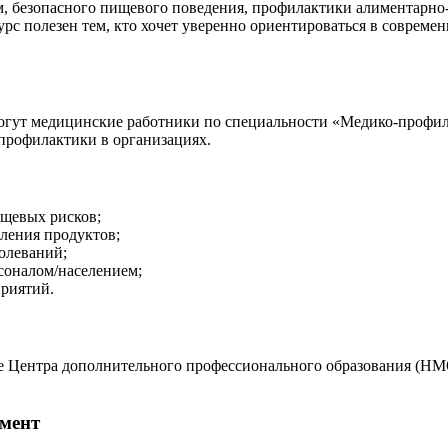
м, безопасного пищевого поведения, профилактики алиментарно
рс полезен тем, кто хочет уверенно ориентироваться в совреме
ут медицинские работники по специальности «Медико-профилак
профилактики в организациях.
ищевых рисков;
ления продуктов;
олеваний;
соналом/населением;
приятий.
е Центра дополнительного профессионального образования (НМ
мент