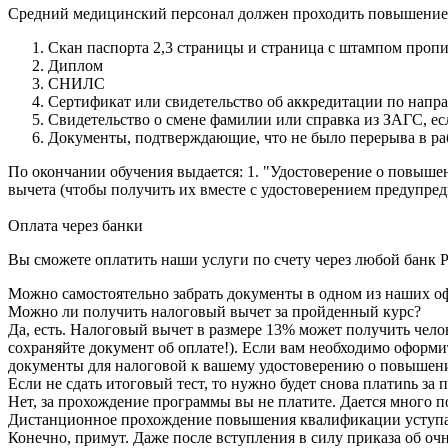
Средний медицинский персонал должен проходить повышение 
Скан паспорта 2,3 страницы и страница с штампом проп
Диплом
СНИЛС
Сертификат или свидетельство об аккредитации по напр
Свидетельство о смене фамилии или справка из ЗАГС, е
Документы, подтверждающие, что не было перерыва в ра
По окончании обучения выдается: 1. "Удостоверение о повыше
вычета (чтобы получить их вместе с удостоверением предупреди
Оплата через банки
Вы сможете оплатить наши услуги по счету через любой банк Р
Можно самостоятельно забрать документы в одном из наших оф
Можно ли получить налоговый вычет за пройденный курс?
Да, есть. Налоговый вычет в размере 13% может получить чело
сохраняйте документ об оплате!). Если вам необходимо оформи
документы для налоговой к вашему удостоверению о повышен
Если не сдать итоговый тест, то нужно будет снова платиnь з
Нет, за прохождение программы вы не платите. Дается много по
Дистанционное прохождение повышения квалификации уступае
Конечно, примут. Даже после вступления в силу приказа об очн