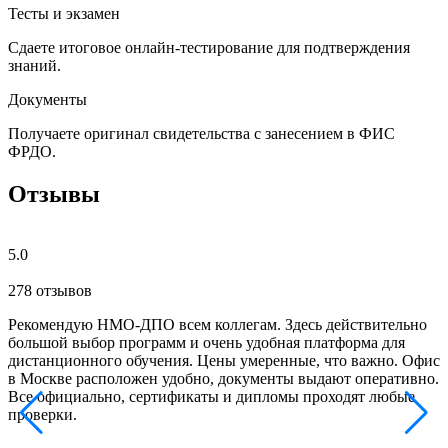
Тесты и экзамен
Сдаете итоговое онлайн-тестирование для подтверждения
знаний.
Документы
Получаете оригинал свидетельства с занесением в ФИС
ФРДО.
Отзывы
5.0
278 отзывов
Рекомендую НМО-ДПО всем коллегам. Здесь действительно
Б
большой выбор программ и очень удобная платформа для
с
дистанционного обучения. Цены умеренные, что важно. Офис
о
в Москве расположен удобно, документы выдают оперативно.
м
Все официально, сертификаты и дипломы проходят любые
з
проверки.
к