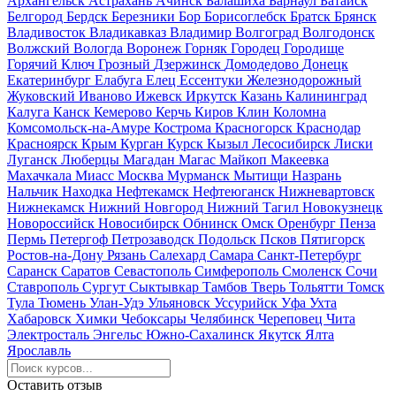
Архангельск
Астрахань
Ачинск
Балашиха
Барнаул
Батайск
Белгород
Бердск
Березники
Бор
Борисоглебск
Братск
Брянск
Владивосток
Владикавказ
Владимир
Волгоград
Волгодонск
Волжский
Вологда
Воронеж
Горняк
Городец
Городище
Горячий Ключ
Грозный
Дзержинск
Домодедово
Донецк
Екатеринбург
Елабуга
Елец
Ессентуки
Железнодорожный
Жуковский
Иваново
Ижевск
Иркутск
Казань
Калининград
Калуга
Канск
Кемерово
Керчь
Киров
Клин
Коломна
Комсомольск-на-Амуре
Кострома
Красногорск
Краснодар
Красноярск
Крым
Курган
Курск
Кызыл
Лесосибирск
Лиски
Луганск
Люберцы
Магадан
Магас
Майкоп
Макеевка
Махачкала
Миасс
Москва
Мурманск
Мытищи
Назрань
Нальчик
Находка
Нефтекамск
Нефтеюганск
Нижневартовск
Нижнекамск
Нижний Новгород
Нижний Тагил
Новокузнецк
Новороссийск
Новосибирск
Обнинск
Омск
Оренбург
Пенза
Пермь
Петергоф
Петрозаводск
Подольск
Псков
Пятигорск
Ростов-на-Дону
Рязань
Салехард
Самара
Санкт-Петербург
Саранск
Саратов
Севастополь
Симферополь
Смоленск
Сочи
Ставрополь
Сургут
Сыктывкар
Тамбов
Тверь
Тольятти
Томск
Тула
Тюмень
Улан-Удэ
Ульяновск
Уссурийск
Уфа
Ухта
Хабаровск
Химки
Чебоксары
Челябинск
Череповец
Чита
Электросталь
Энгельс
Южно-Сахалинск
Якутск
Ялта
Ярославль
Оставить отзыв