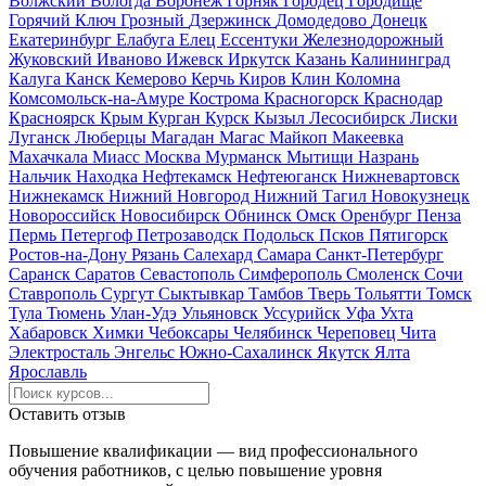
Волжский
Вологда
Воронеж
Горняк
Городец
Городище
Горячий Ключ
Грозный
Дзержинск
Домодедово
Донецк
Екатеринбург
Елабуга
Елец
Ессентуки
Железнодорожный
Жуковский
Иваново
Ижевск
Иркутск
Казань
Калининград
Калуга
Канск
Кемерово
Керчь
Киров
Клин
Коломна
Комсомольск-на-Амуре
Кострома
Красногорск
Краснодар
Красноярск
Крым
Курган
Курск
Кызыл
Лесосибирск
Лиски
Луганск
Люберцы
Магадан
Магас
Майкоп
Макеевка
Махачкала
Миасс
Москва
Мурманск
Мытищи
Назрань
Нальчик
Находка
Нефтекамск
Нефтеюганск
Нижневартовск
Нижнекамск
Нижний Новгород
Нижний Тагил
Новокузнецк
Новороссийск
Новосибирск
Обнинск
Омск
Оренбург
Пенза
Пермь
Петергоф
Петрозаводск
Подольск
Псков
Пятигорск
Ростов-на-Дону
Рязань
Салехард
Самара
Санкт-Петербург
Саранск
Саратов
Севастополь
Симферополь
Смоленск
Сочи
Ставрополь
Сургут
Сыктывкар
Тамбов
Тверь
Тольятти
Томск
Тула
Тюмень
Улан-Удэ
Ульяновск
Уссурийск
Уфа
Ухта
Хабаровск
Химки
Чебоксары
Челябинск
Череповец
Чита
Электросталь
Энгельс
Южно-Сахалинск
Якутск
Ялта
Ярославль
Оставить отзыв
Повышение квалификации — вид профессионального
обучения работников, с целью повышение уровня