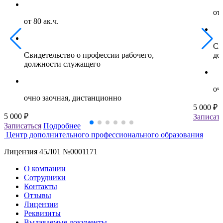
от 
от 80 ак.ч.
Св
Свидетельство о профессии рабочего,
до
должности служащего
оч
очно заочная, дистанционно
5 000 ₽
5 000 ₽
Записать
Записаться
Подробнее
Центр дополнительного профессионального образования
Лицензия 45Л01 №0001171
О компании
Сотрудники
Контакты
Отзывы
Лицензии
Реквизиты
Выдаваемые документы