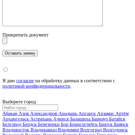
Прикрепить документ
Я даю
согласие
на обработку данных в соответствии с
политикой конфиденциальности
.
Выберите город
Абакан
Азов
Александров
Анадырь
Ангарск
Арзамас
Артём
Архангельск
Астрахань
Ачинск
Балашиха
Барнаул
Батайск
Белгород
Бердск
Березники
Бор
Борисоглебск
Братск
Брянск
Владивосток
Владикавказ
Владимир
Волгоград
Волгодонск