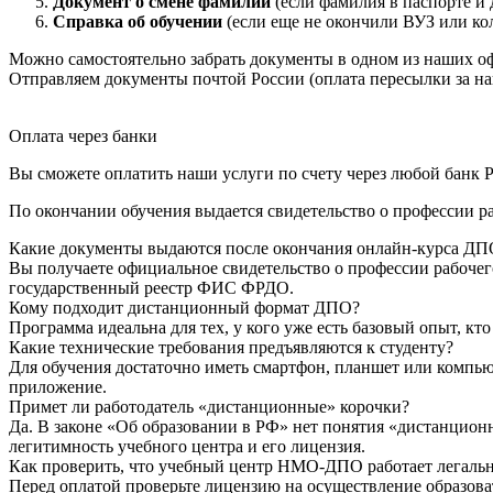
Документ о смене фамилии
(если фамилия в паспорте и 
Справка об обучении
(если еще не окончили ВУЗ или ко
Можно самостоятельно забрать документы в одном из наших оф
Отправляем документы почтой России (оплата пересылки за на
Оплата через банки
Вы сможете оплатить наши услуги по счету через любой банк Р
По окончании обучения выдается свидетельство о профессии р
Какие документы выдаются после окончания онлайн-курса ДП
Вы получаете официальное свидетельство о профессии рабочег
государственный реестр ФИС ФРДО.
Кому подходит дистанционный формат ДПО?
Программа идеальна для тех, у кого уже есть базовый опыт, к
Какие технические требования предъявляются к студенту?
Для обучения достаточно иметь смартфон, планшет или компью
приложение.
Примет ли работодатель «дистанционные» корочки?
Да. В законе «Об образовании в РФ» нет понятия «дистанцион
легитимность учебного центра и его лицензия.
Как проверить, что учебный центр НМО-ДПО работает легаль
Перед оплатой проверьте лицензию на осуществление образоват