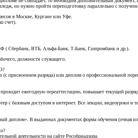
дипломе не совпадает, то необходим дополнительный документ, н
лледж, но нужно пройти переподготовку параллельно с получени
исов в Москве, Кургане или Уфе.
ш счет).
Ф ( Сбербанк, ВТБ, Альфа-Банк, Т-Банк, Газпромбанк и др.).
абочего, должности служащего.
О?
о (с присвоением разряда) или диплом о профессиональной переп
то проходит ежегодную переаттестацию, повышает текущий разряд
тер с базовым доступом в интернет. Все лекции, видеоуроки и 
ный диплом». В выданных документах форма обучения (очная ил
но?
ельной деятельности на сайте Рособрнадзора.