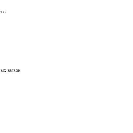
его
ых заявок