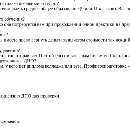
ть только школьный аттестат?
очно иметь среднее общее образование (9 или 11 классов). Высш
го обучения?
ко она потребуется вам при прохождении очной практики на пр
дит?
Вы имеете право вернуть деньги за вычетом стоимости тех лекци
 удаленно?
латно отправляет Почтой России заказным письмом. Скан-копию 
одготовки» в ДПО?
ем, у кого нет диплома колледжа или вуза. Профпереподготовка
 лицензию ДПО для проверки.
ых заявок