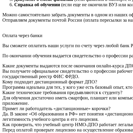
Справка об обучении
(если еще не окончили ВУЗ или ко
Можно самостоятельно забрать документы в одном из наших оф
Отправляем документы почтой России (оплата пересылки за на
Оплата через банки
Вы сможете оплатить наши услуги по счету через любой банк Р
По окончании обучения выдается свидетельство о профессии р
Какие документы выдаются после окончания онлайн-курса ДП
Вы получаете официальное свидетельство о профессии рабочег
государственный реестр ФИС ФРДО.
Кому подходит дистанционный формат ДПО?
Программа идеальна для тех, у кого уже есть базовый опыт, к
Какие технические требования предъявляются к студенту?
Для обучения достаточно иметь смартфон, планшет или компью
приложение.
Примет ли работодатель «дистанционные» корочки?
Да. В законе «Об образовании в РФ» нет понятия «дистанцион
легитимность учебного центра и его лицензия.
Как проверить, что учебный центр НМО-ДПО работает легаль
Перед оплатой проверьте лицензию на осуществление образоват