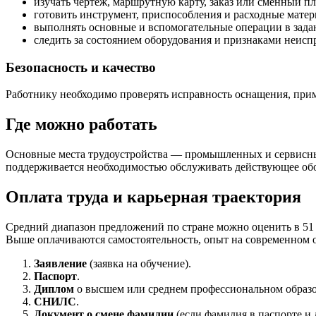
изучать чертёж, маршрутную карту, заказ или сменный пл
готовить инструмент, приспособления и расходные матер
выполнять основные и вспомогательные операции в зада
следить за состоянием оборудования и признаками неисп
Безопасность и качество
Работнику необходимо проверять исправность оснащения, при
Где можно работать
Основные места трудоустройства — промышленных и сервисны
поддерживается необходимостью обслуживать действующее обо
Оплата труда и карьерная траектория
Средний диапазон предложений по стране можно оценить в 51 
Выше оплачиваются самостоятельность, опыт на современном о
Заявление
(заявка на обучение).
Паспорт
.
Диплом
о высшем или среднем профессиональном образ
СНИЛС
.
Документ о смене фамилии
(если фамилия в паспорте и 