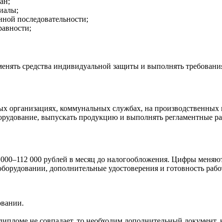
ан;
иалы;
нной последовательности;
равности;
менять средства индивидуальной защиты и выполнять требовани
х организациях, коммунальных службах, на производственных 
рудование, выпускать продукцию и выполнять регламентные ра
000–112 000 рублей в месяц до налогообложения. Цифры меняютс
борудовании, дополнительные удостоверения и готовность рабо
овании.
дипломе не совпадает, то необходим дополнительный документ, н