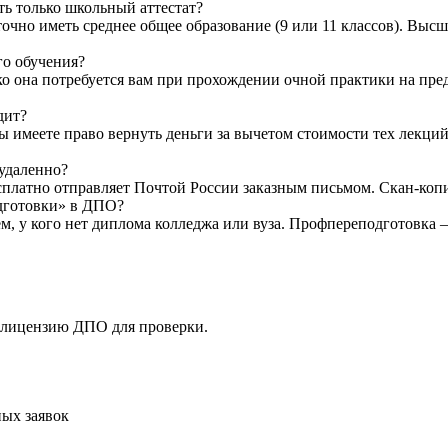
ть только школьный аттестат?
очно иметь среднее общее образование (9 или 11 классов). Высш
го обучения?
ко она потребуется вам при прохождении очной практики на пр
дит?
Вы имеете право вернуть деньги за вычетом стоимости тех лекци
 удаленно?
латно отправляет Почтой России заказным письмом. Скан-копию 
одготовки» в ДПО?
ем, у кого нет диплома колледжа или вуза. Профпереподготовка
 лицензию ДПО для проверки.
ых заявок