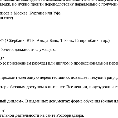
лледж, но нужно пройти переподготовку параллельно с получени
исов в Москве, Кургане или Уфе.
ш счет).
Ф ( Сбербанк, ВТБ, Альфа-Банк, Т-Банк, Газпромбанк и др.).
абочего, должности служащего.
О?
о (с присвоением разряда) или диплом о профессиональной переп
то проходит ежегодную переаттестацию, повышает текущий разряд
тер с базовым доступом в интернет. Все лекции, видеоуроки и 
ный диплом». В выданных документах форма обучения (очная ил
но?
ельной деятельности на сайте Рособрнадзора.