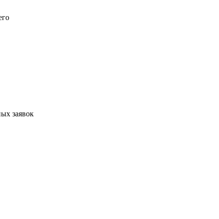
его
ых заявок