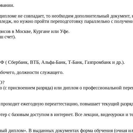
овании.
дипломе не совпадает, то необходим дополнительный документ, н
лледж, но нужно пройти переподготовку параллельно с получени
исов в Москве, Кургане или Уфе.
ш счет).
Ф ( Сбербанк, ВТБ, Альфа-Банк, Т-Банк, Газпромбанк и др.).
абочего, должности служащего.
О?
о (с присвоением разряда) или диплом о профессиональной переп
то проходит ежегодную переаттестацию, повышает текущий разряд
тер с базовым доступом в интернет. Все лекции, видеоуроки и 
ный диплом». В выданных документах форма обучения (очная ил