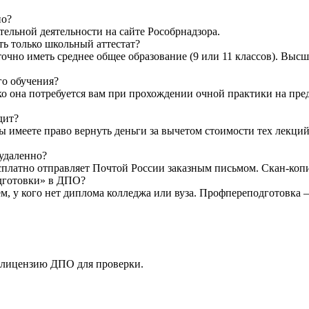
но?
ельной деятельности на сайте Рособрнадзора.
ть только школьный аттестат?
очно иметь среднее общее образование (9 или 11 классов). Высш
го обучения?
ко она потребуется вам при прохождении очной практики на пр
дит?
Вы имеете право вернуть деньги за вычетом стоимости тех лекци
 удаленно?
латно отправляет Почтой России заказным письмом. Скан-копию 
одготовки» в ДПО?
ем, у кого нет диплома колледжа или вуза. Профпереподготовка
 лицензию ДПО для проверки.