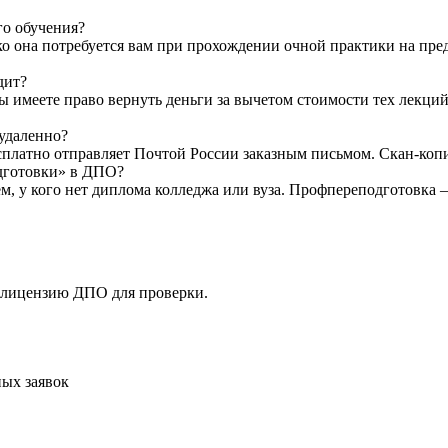
го обучения?
ко она потребуется вам при прохождении очной практики на пр
дит?
Вы имеете право вернуть деньги за вычетом стоимости тех лекци
 удаленно?
латно отправляет Почтой России заказным письмом. Скан-копию 
одготовки» в ДПО?
ем, у кого нет диплома колледжа или вуза. Профпереподготовка
 лицензию ДПО для проверки.
ых заявок