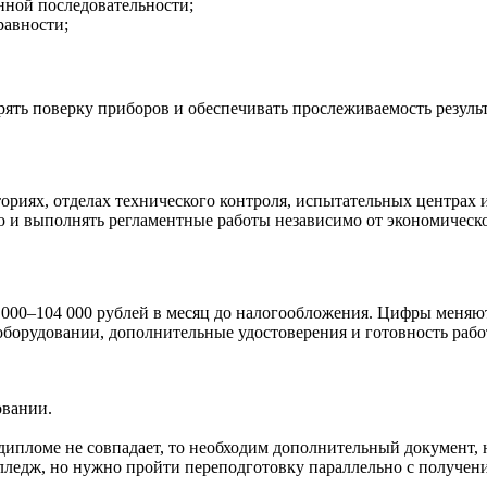
нной последовательности;
равности;
ять поверку приборов и обеспечивать прослеживаемость результ
риях, отделах технического контроля, испытательных центрах 
 и выполнять регламентные работы независимо от экономическо
000–104 000 рублей в месяц до налогообложения. Цифры меняютс
борудовании, дополнительные удостоверения и готовность рабо
овании.
дипломе не совпадает, то необходим дополнительный документ, н
лледж, но нужно пройти переподготовку параллельно с получени