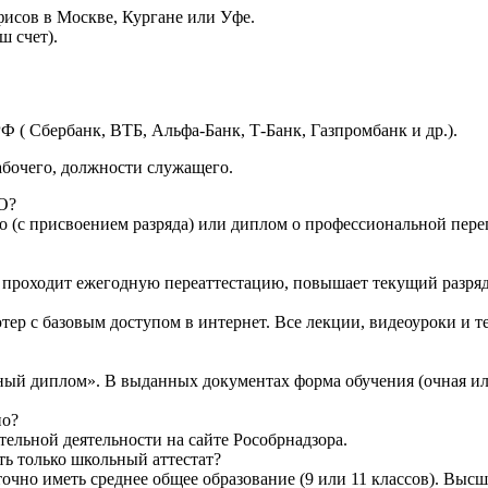
исов в Москве, Кургане или Уфе.
ш счет).
Ф ( Сбербанк, ВТБ, Альфа-Банк, Т-Банк, Газпромбанк и др.).
абочего, должности служащего.
О?
о (с присвоением разряда) или диплом о профессиональной переп
то проходит ежегодную переаттестацию, повышает текущий разряд
тер с базовым доступом в интернет. Все лекции, видеоуроки и 
ный диплом». В выданных документах форма обучения (очная ил
но?
ельной деятельности на сайте Рособрнадзора.
ть только школьный аттестат?
очно иметь среднее общее образование (9 или 11 классов). Высш