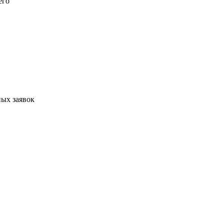
его
ых заявок