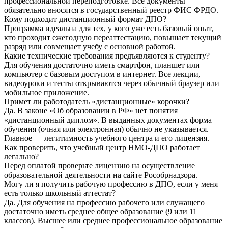
профессиональной переподготовке. Все документы
обязательно вносятся в государственный реестр ФИС ФРДО.
Кому подходит дистанционный формат ДПО?
Программа идеальна для тех, у кого уже есть базовый опыт,
кто проходит ежегодную переаттестацию, повышает текущий
разряд или совмещает учебу с основной работой.
Какие технические требования предъявляются к студенту?
Для обучения достаточно иметь смартфон, планшет или
компьютер с базовым доступом в интернет. Все лекции,
видеоуроки и тесты открываются через обычный браузер или
мобильное приложение.
Примет ли работодатель «дистанционные» корочки?
Да. В законе «Об образовании в РФ» нет понятия
«дистанционный диплом». В выданных документах форма
обучения (очная или электронная) обычно не указывается.
Главное — легитимность учебного центра и его лицензия.
Как проверить, что учебный центр НМО-ДПО работает
легально?
Перед оплатой проверьте лицензию на осуществление
образовательной деятельности на сайте Рособрнадзора.
Могу ли я получить рабочую профессию в ДПО, если у меня
есть только школьный аттестат?
Да. Для обучения на профессию рабочего или служащего
достаточно иметь среднее общее образование (9 или 11
классов). Высшее или среднее профессиональное образование