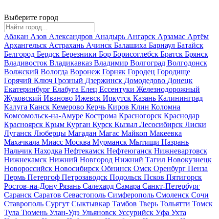
Выберите город
Абакан
Азов
Александров
Анадырь
Ангарск
Арзамас
Артём
Архангельск
Астрахань
Ачинск
Балашиха
Барнаул
Батайск
Белгород
Бердск
Березники
Бор
Борисоглебск
Братск
Брянск
Владивосток
Владикавказ
Владимир
Волгоград
Волгодонск
Волжский
Вологда
Воронеж
Горняк
Городец
Городище
Горячий Ключ
Грозный
Дзержинск
Домодедово
Донецк
Екатеринбург
Елабуга
Елец
Ессентуки
Железнодорожный
Жуковский
Иваново
Ижевск
Иркутск
Казань
Калининград
Калуга
Канск
Кемерово
Керчь
Киров
Клин
Коломна
Комсомольск-на-Амуре
Кострома
Красногорск
Краснодар
Красноярск
Крым
Курган
Курск
Кызыл
Лесосибирск
Лиски
Луганск
Люберцы
Магадан
Магас
Майкоп
Макеевка
Махачкала
Миасс
Москва
Мурманск
Мытищи
Назрань
Нальчик
Находка
Нефтекамск
Нефтеюганск
Нижневартовск
Нижнекамск
Нижний Новгород
Нижний Тагил
Новокузнецк
Новороссийск
Новосибирск
Обнинск
Омск
Оренбург
Пенза
Пермь
Петергоф
Петрозаводск
Подольск
Псков
Пятигорск
Ростов-на-Дону
Рязань
Салехард
Самара
Санкт-Петербург
Саранск
Саратов
Севастополь
Симферополь
Смоленск
Сочи
Ставрополь
Сургут
Сыктывкар
Тамбов
Тверь
Тольятти
Томск
Тула
Тюмень
Улан-Удэ
Ульяновск
Уссурийск
Уфа
Ухта