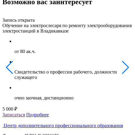
Возможно вас заинтересует
Запись открыта
З
Обучение на электрослесаря по ремонту электрооборудования
О
электростанций в Владикавказе
г
от 80 ак.ч.
Свидетельство о профессии рабочего, должности
служащего
очно заочная, дистанционно
5 000 ₽
5
Записаться
Подробнее
З
Центр дополнительного профессионального образования