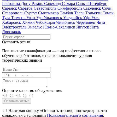
Ростов-на-Дону
Рязань
Салехард
Самара
Санкт-Петербург
Саранск
Саратов
Севастополь
Симферополь
Смоленск
Сочи
Ставрополь
Сургут
Сыктывкар
Тамбов
Тверь
Тольятти
Томск
Тула
Тюмень
Улан-Удэ
Ульяновск
Уссурийск
Уфа
Ухта
Хабаровск
Химки
Чебоксары
Челябинск
Череповец
Чита
Электросталь
Энгельс
Южно-Сахалинск
Якутск
Ялта
Ярославль
Оставить отзыв
Повышение квалификации — вид профессионального
обучения работников, с целью повышение уровня
теоретических знаний
Оцените качество обслуживания:
Нажимая кнопку «Оставить отзыв», подтверждаю, что
ознакомлен с условиями
Пользовательского соглашения
.