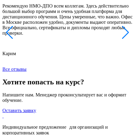
Рекомендую НМО-ДПО всем коллегам. Здесь действительно
Б
большой выбор программ и очень удобная платформа для
с
дистанционного обучения. Цены умеренные, что важно. Офис
о
в Москве расположен удобно, документы выдают оперативно.
м
Все официально, сертификаты и дипломы проходят любые
з
проверки.
к
Карим
Х
Все отзывы
Хотите попасть на курс?
Напишите нам. Менеджер проконсультирует вас и оформит
обучение.
Оставить заявку
Индивидуальное предложение для организаций и
корпоративных заявок