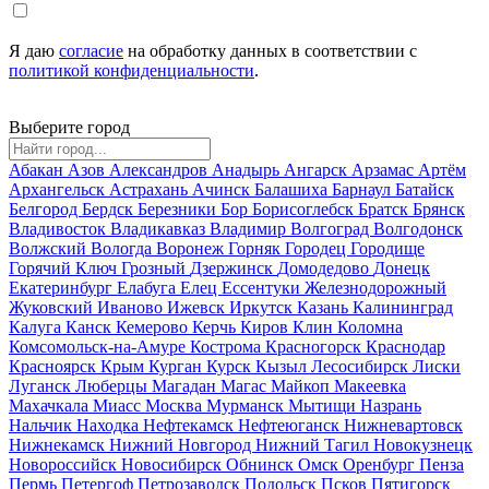
Я даю
согласие
на обработку данных в соответствии с
политикой конфиденциальности
.
Выберите город
Абакан
Азов
Александров
Анадырь
Ангарск
Арзамас
Артём
Архангельск
Астрахань
Ачинск
Балашиха
Барнаул
Батайск
Белгород
Бердск
Березники
Бор
Борисоглебск
Братск
Брянск
Владивосток
Владикавказ
Владимир
Волгоград
Волгодонск
Волжский
Вологда
Воронеж
Горняк
Городец
Городище
Горячий Ключ
Грозный
Дзержинск
Домодедово
Донецк
Екатеринбург
Елабуга
Елец
Ессентуки
Железнодорожный
Жуковский
Иваново
Ижевск
Иркутск
Казань
Калининград
Калуга
Канск
Кемерово
Керчь
Киров
Клин
Коломна
Комсомольск-на-Амуре
Кострома
Красногорск
Краснодар
Красноярск
Крым
Курган
Курск
Кызыл
Лесосибирск
Лиски
Луганск
Люберцы
Магадан
Магас
Майкоп
Макеевка
Махачкала
Миасс
Москва
Мурманск
Мытищи
Назрань
Нальчик
Находка
Нефтекамск
Нефтеюганск
Нижневартовск
Нижнекамск
Нижний Новгород
Нижний Тагил
Новокузнецк
Новороссийск
Новосибирск
Обнинск
Омск
Оренбург
Пенза
Пермь
Петергоф
Петрозаводск
Подольск
Псков
Пятигорск