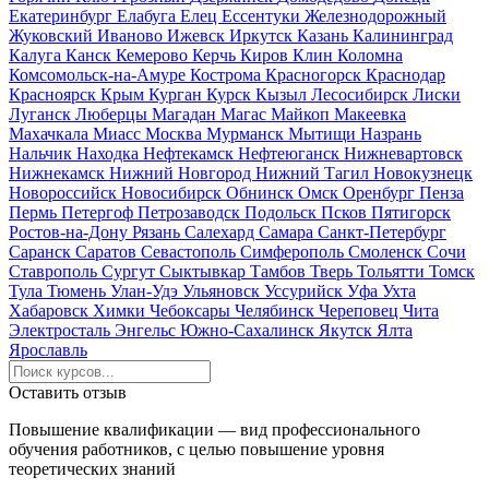
Екатеринбург
Елабуга
Елец
Ессентуки
Железнодорожный
Жуковский
Иваново
Ижевск
Иркутск
Казань
Калининград
Калуга
Канск
Кемерово
Керчь
Киров
Клин
Коломна
Комсомольск-на-Амуре
Кострома
Красногорск
Краснодар
Красноярск
Крым
Курган
Курск
Кызыл
Лесосибирск
Лиски
Луганск
Люберцы
Магадан
Магас
Майкоп
Макеевка
Махачкала
Миасс
Москва
Мурманск
Мытищи
Назрань
Нальчик
Находка
Нефтекамск
Нефтеюганск
Нижневартовск
Нижнекамск
Нижний Новгород
Нижний Тагил
Новокузнецк
Новороссийск
Новосибирск
Обнинск
Омск
Оренбург
Пенза
Пермь
Петергоф
Петрозаводск
Подольск
Псков
Пятигорск
Ростов-на-Дону
Рязань
Салехард
Самара
Санкт-Петербург
Саранск
Саратов
Севастополь
Симферополь
Смоленск
Сочи
Ставрополь
Сургут
Сыктывкар
Тамбов
Тверь
Тольятти
Томск
Тула
Тюмень
Улан-Удэ
Ульяновск
Уссурийск
Уфа
Ухта
Хабаровск
Химки
Чебоксары
Челябинск
Череповец
Чита
Электросталь
Энгельс
Южно-Сахалинск
Якутск
Ялта
Ярославль
Оставить отзыв
Повышение квалификации — вид профессионального
обучения работников, с целью повышение уровня
теоретических знаний