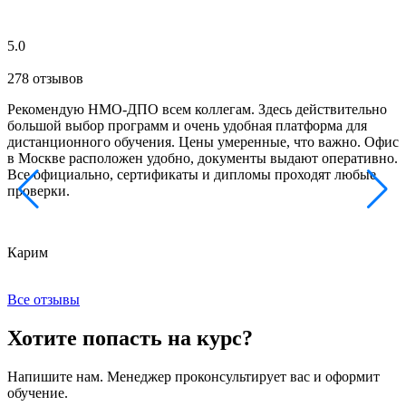
5.0
278 отзывов
Рекомендую НМО-ДПО всем коллегам. Здесь действительно
Б
большой выбор программ и очень удобная платформа для
с
дистанционного обучения. Цены умеренные, что важно. Офис
о
в Москве расположен удобно, документы выдают оперативно.
м
Все официально, сертификаты и дипломы проходят любые
з
проверки.
к
Карим
Х
Все отзывы
Хотите попасть на курс?
Напишите нам. Менеджер проконсультирует вас и оформит
обучение.