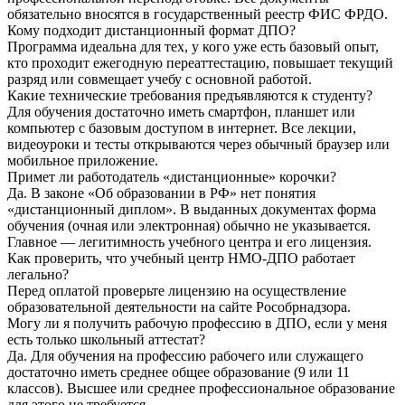
обязательно вносятся в государственный реестр ФИС ФРДО.
Кому подходит дистанционный формат ДПО?
Программа идеальна для тех, у кого уже есть базовый опыт,
кто проходит ежегодную переаттестацию, повышает текущий
разряд или совмещает учебу с основной работой.
Какие технические требования предъявляются к студенту?
Для обучения достаточно иметь смартфон, планшет или
компьютер с базовым доступом в интернет. Все лекции,
видеоуроки и тесты открываются через обычный браузер или
мобильное приложение.
Примет ли работодатель «дистанционные» корочки?
Да. В законе «Об образовании в РФ» нет понятия
«дистанционный диплом». В выданных документах форма
обучения (очная или электронная) обычно не указывается.
Главное — легитимность учебного центра и его лицензия.
Как проверить, что учебный центр НМО-ДПО работает
легально?
Перед оплатой проверьте лицензию на осуществление
образовательной деятельности на сайте Рособрнадзора.
Могу ли я получить рабочую профессию в ДПО, если у меня
есть только школьный аттестат?
Да. Для обучения на профессию рабочего или служащего
достаточно иметь среднее общее образование (9 или 11
классов). Высшее или среднее профессиональное образование
для этого не требуется.