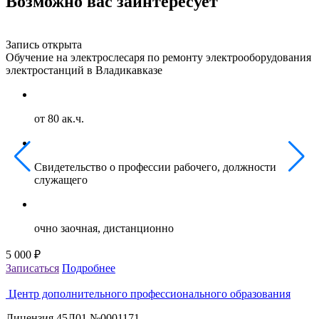
Возможно вас заинтересует
Запись открыта
З
Обучение на электрослесаря по ремонту электрооборудования
О
электростанций в Владикавказе
г
от 80 ак.ч.
Свидетельство о профессии рабочего, должности
служащего
очно заочная, дистанционно
5 000 ₽
5
Записаться
Подробнее
З
Центр дополнительного профессионального образования
Лицензия 45Л01 №0001171