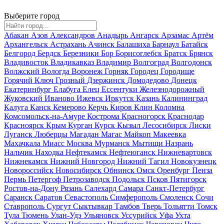
Выберите город
Абакан
Азов
Александров
Анадырь
Ангарск
Арзамас
Артём
Архангельск
Астрахань
Ачинск
Балашиха
Барнаул
Батайск
Белгород
Бердск
Березники
Бор
Борисоглебск
Братск
Брянск
Владивосток
Владикавказ
Владимир
Волгоград
Волгодонск
Волжский
Вологда
Воронеж
Горняк
Городец
Городище
Горячий Ключ
Грозный
Дзержинск
Домодедово
Донецк
Екатеринбург
Елабуга
Елец
Ессентуки
Железнодорожный
Жуковский
Иваново
Ижевск
Иркутск
Казань
Калининград
Калуга
Канск
Кемерово
Керчь
Киров
Клин
Коломна
Комсомольск-на-Амуре
Кострома
Красногорск
Краснодар
Красноярск
Крым
Курган
Курск
Кызыл
Лесосибирск
Лиски
Луганск
Люберцы
Магадан
Магас
Майкоп
Макеевка
Махачкала
Миасс
Москва
Мурманск
Мытищи
Назрань
Нальчик
Находка
Нефтекамск
Нефтеюганск
Нижневартовск
Нижнекамск
Нижний Новгород
Нижний Тагил
Новокузнецк
Новороссийск
Новосибирск
Обнинск
Омск
Оренбург
Пенза
Пермь
Петергоф
Петрозаводск
Подольск
Псков
Пятигорск
Ростов-на-Дону
Рязань
Салехард
Самара
Санкт-Петербург
Саранск
Саратов
Севастополь
Симферополь
Смоленск
Сочи
Ставрополь
Сургут
Сыктывкар
Тамбов
Тверь
Тольятти
Томск
Тула
Тюмень
Улан-Удэ
Ульяновск
Уссурийск
Уфа
Ухта