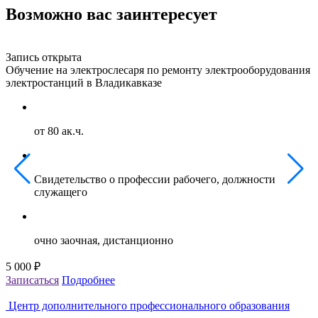
Возможно вас заинтересует
Запись открыта
З
Обучение на электрослесаря по ремонту электрооборудования
О
электростанций в Владикавказе
г
от 80 ак.ч.
Свидетельство о профессии рабочего, должности
служащего
очно заочная, дистанционно
5 000 ₽
5
Записаться
Подробнее
З
Центр дополнительного профессионального образования