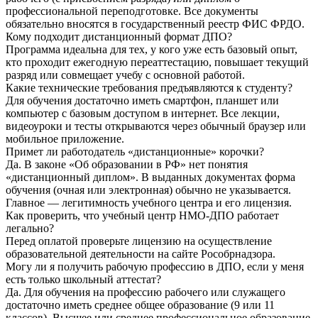
профессиональной переподготовке. Все документы
обязательно вносятся в государственный реестр ФИС ФРДО.
Кому подходит дистанционный формат ДПО?
Программа идеальна для тех, у кого уже есть базовый опыт,
кто проходит ежегодную переаттестацию, повышает текущий
разряд или совмещает учебу с основной работой.
Какие технические требования предъявляются к студенту?
Для обучения достаточно иметь смартфон, планшет или
компьютер с базовым доступом в интернет. Все лекции,
видеоуроки и тесты открываются через обычный браузер или
мобильное приложение.
Примет ли работодатель «дистанционные» корочки?
Да. В законе «Об образовании в РФ» нет понятия
«дистанционный диплом». В выданных документах форма
обучения (очная или электронная) обычно не указывается.
Главное — легитимность учебного центра и его лицензия.
Как проверить, что учебный центр НМО-ДПО работает
легально?
Перед оплатой проверьте лицензию на осуществление
образовательной деятельности на сайте Рособрнадзора.
Могу ли я получить рабочую профессию в ДПО, если у меня
есть только школьный аттестат?
Да. Для обучения на профессию рабочего или служащего
достаточно иметь среднее общее образование (9 или 11
классов). Высшее или среднее профессиональное образование