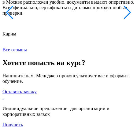
в Москве расположен удобно, документы выдают оперативно.
м
Все официально, сертификаты и дипломы проходят любые
з
проверки.
к
Карим
Х
Все отзывы
Хотите попасть на курс?
Напишите нам. Менеджер проконсультирует вас и оформит
обучение.
Оставить заявку
Индивидуальное предложение для организаций и
корпоративных заявок
Получить