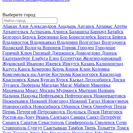
Выберите город
Абакан
Азов
Александров
Анадырь
Ангарск
Арзамас
Артём
Архангельск
Астрахань
Ачинск
Балашиха
Барнаул
Батайск
Белгород
Бердск
Березники
Бор
Борисоглебск
Братск
Брянск
Владивосток
Владикавказ
Владимир
Волгоград
Волгодонск
Волжский
Вологда
Воронеж
Горняк
Городец
Городище
Горячий Ключ
Грозный
Дзержинск
Домодедово
Донецк
Екатеринбург
Елабуга
Елец
Ессентуки
Железнодорожный
Жуковский
Иваново
Ижевск
Иркутск
Казань
Калининград
Калуга
Канск
Кемерово
Керчь
Киров
Клин
Коломна
Комсомольск-на-Амуре
Кострома
Красногорск
Краснодар
Красноярск
Крым
Курган
Курск
Кызыл
Лесосибирск
Лиски
Луганск
Люберцы
Магадан
Магас
Майкоп
Макеевка
Махачкала
Миасс
Москва
Мурманск
Мытищи
Назрань
Нальчик
Находка
Нефтекамск
Нефтеюганск
Нижневартовск
Нижнекамск
Нижний Новгород
Нижний Тагил
Новокузнецк
Новороссийск
Новосибирск
Обнинск
Омск
Оренбург
Пенза
Пермь
Петергоф
Петрозаводск
Подольск
Псков
Пятигорск
Ростов-на-Дону
Рязань
Салехард
Самара
Санкт-Петербург
Саранск
Саратов
Севастополь
Симферополь
Смоленск
Сочи
Ставрополь
Сургут
Сыктывкар
Тамбов
Тверь
Тольятти
Томск