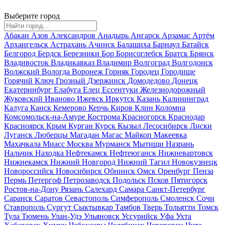
Выберите город
Абакан
Азов
Александров
Анадырь
Ангарск
Арзамас
Артём
Архангельск
Астрахань
Ачинск
Балашиха
Барнаул
Батайск
Белгород
Бердск
Березники
Бор
Борисоглебск
Братск
Брянск
Владивосток
Владикавказ
Владимир
Волгоград
Волгодонск
Волжский
Вологда
Воронеж
Горняк
Городец
Городище
Горячий Ключ
Грозный
Дзержинск
Домодедово
Донецк
Екатеринбург
Елабуга
Елец
Ессентуки
Железнодорожный
Жуковский
Иваново
Ижевск
Иркутск
Казань
Калининград
Калуга
Канск
Кемерово
Керчь
Киров
Клин
Коломна
Комсомольск-на-Амуре
Кострома
Красногорск
Краснодар
Красноярск
Крым
Курган
Курск
Кызыл
Лесосибирск
Лиски
Луганск
Люберцы
Магадан
Магас
Майкоп
Макеевка
Махачкала
Миасс
Москва
Мурманск
Мытищи
Назрань
Нальчик
Находка
Нефтекамск
Нефтеюганск
Нижневартовск
Нижнекамск
Нижний Новгород
Нижний Тагил
Новокузнецк
Новороссийск
Новосибирск
Обнинск
Омск
Оренбург
Пенза
Пермь
Петергоф
Петрозаводск
Подольск
Псков
Пятигорск
Ростов-на-Дону
Рязань
Салехард
Самара
Санкт-Петербург
Саранск
Саратов
Севастополь
Симферополь
Смоленск
Сочи
Ставрополь
Сургут
Сыктывкар
Тамбов
Тверь
Тольятти
Томск
Тула
Тюмень
Улан-Удэ
Ульяновск
Уссурийск
Уфа
Ухта