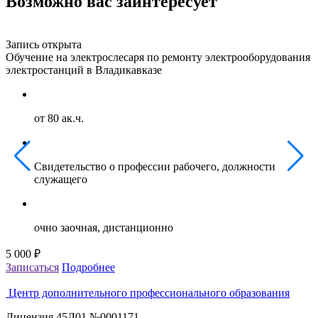
Возможно вас заинтересует
Запись открыта
З
Обучение на электрослесаря по ремонту электрооборудования
О
электростанций в Владикавказе
г
от 80 ак.ч.
Свидетельство о профессии рабочего, должности
служащего
очно заочная, дистанционно
5 000 ₽
5
Записаться
Подробнее
З
Центр дополнительного профессионального образования
Лицензия 45Л01 №0001171