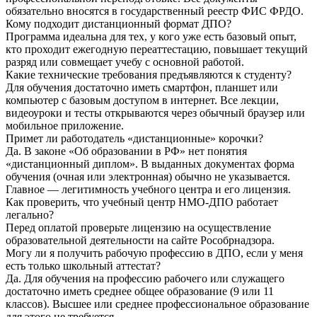
обязательно вносятся в государственный реестр ФИС ФРДО.
Кому подходит дистанционный формат ДПО?
Программа идеальна для тех, у кого уже есть базовый опыт,
кто проходит ежегодную переаттестацию, повышает текущий
разряд или совмещает учебу с основной работой.
Какие технические требования предъявляются к студенту?
Для обучения достаточно иметь смартфон, планшет или
компьютер с базовым доступом в интернет. Все лекции,
видеоуроки и тесты открываются через обычный браузер или
мобильное приложение.
Примет ли работодатель «дистанционные» корочки?
Да. В законе «Об образовании в РФ» нет понятия
«дистанционный диплом». В выданных документах форма
обучения (очная или электронная) обычно не указывается.
Главное — легитимность учебного центра и его лицензия.
Как проверить, что учебный центр НМО-ДПО работает
легально?
Перед оплатой проверьте лицензию на осуществление
образовательной деятельности на сайте Рособрнадзора.
Могу ли я получить рабочую профессию в ДПО, если у меня
есть только школьный аттестат?
Да. Для обучения на профессию рабочего или служащего
достаточно иметь среднее общее образование (9 или 11
классов). Высшее или среднее профессиональное образование
для этого не требуется.