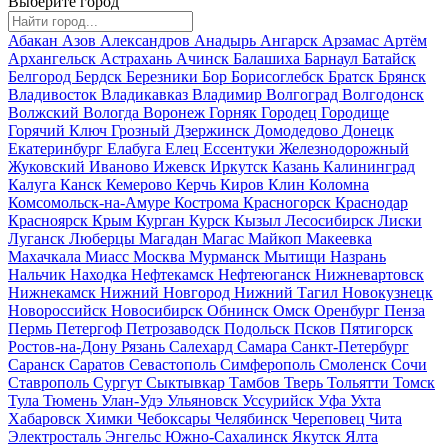
Выберите город
Абакан
Азов
Александров
Анадырь
Ангарск
Арзамас
Артём
Архангельск
Астрахань
Ачинск
Балашиха
Барнаул
Батайск
Белгород
Бердск
Березники
Бор
Борисоглебск
Братск
Брянск
Владивосток
Владикавказ
Владимир
Волгоград
Волгодонск
Волжский
Вологда
Воронеж
Горняк
Городец
Городище
Горячий Ключ
Грозный
Дзержинск
Домодедово
Донецк
Екатеринбург
Елабуга
Елец
Ессентуки
Железнодорожный
Жуковский
Иваново
Ижевск
Иркутск
Казань
Калининград
Калуга
Канск
Кемерово
Керчь
Киров
Клин
Коломна
Комсомольск-на-Амуре
Кострома
Красногорск
Краснодар
Красноярск
Крым
Курган
Курск
Кызыл
Лесосибирск
Лиски
Луганск
Люберцы
Магадан
Магас
Майкоп
Макеевка
Махачкала
Миасс
Москва
Мурманск
Мытищи
Назрань
Нальчик
Находка
Нефтекамск
Нефтеюганск
Нижневартовск
Нижнекамск
Нижний Новгород
Нижний Тагил
Новокузнецк
Новороссийск
Новосибирск
Обнинск
Омск
Оренбург
Пенза
Пермь
Петергоф
Петрозаводск
Подольск
Псков
Пятигорск
Ростов-на-Дону
Рязань
Салехард
Самара
Санкт-Петербург
Саранск
Саратов
Севастополь
Симферополь
Смоленск
Сочи
Ставрополь
Сургут
Сыктывкар
Тамбов
Тверь
Тольятти
Томск
Тула
Тюмень
Улан-Удэ
Ульяновск
Уссурийск
Уфа
Ухта
Хабаровск
Химки
Чебоксары
Челябинск
Череповец
Чита
Электросталь
Энгельс
Южно-Сахалинск
Якутск
Ялта