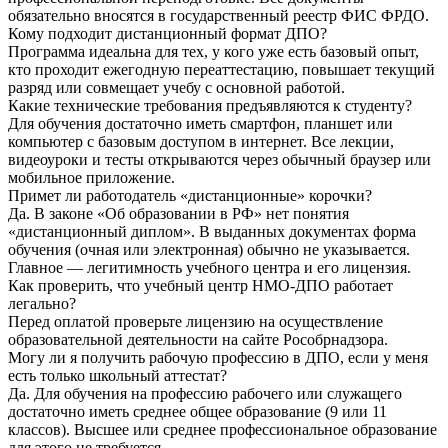
обязательно вносятся в государственный реестр ФИС ФРДО.
Кому подходит дистанционный формат ДПО?
Программа идеальна для тех, у кого уже есть базовый опыт,
кто проходит ежегодную переаттестацию, повышает текущий
разряд или совмещает учебу с основной работой.
Какие технические требования предъявляются к студенту?
Для обучения достаточно иметь смартфон, планшет или
компьютер с базовым доступом в интернет. Все лекции,
видеоуроки и тесты открываются через обычный браузер или
мобильное приложение.
Примет ли работодатель «дистанционные» корочки?
Да. В законе «Об образовании в РФ» нет понятия
«дистанционный диплом». В выданных документах форма
обучения (очная или электронная) обычно не указывается.
Главное — легитимность учебного центра и его лицензия.
Как проверить, что учебный центр НМО-ДПО работает
легально?
Перед оплатой проверьте лицензию на осуществление
образовательной деятельности на сайте Рособрнадзора.
Могу ли я получить рабочую профессию в ДПО, если у меня
есть только школьный аттестат?
Да. Для обучения на профессию рабочего или служащего
достаточно иметь среднее общее образование (9 или 11
классов). Высшее или среднее профессиональное образование
для этого не требуется.