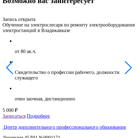
Возможно вас заинтересует
Запись открыта
З
Обучение на электрослесаря по ремонту электрооборудования
О
электростанций в Владикавказе
г
от 80 ак.ч.
Свидетельство о профессии рабочего, должности
служащего
очно заочная, дистанционно
5 000 ₽
5
Записаться
Подробнее
З
Центр дополнительного профессионального образования
Лицензия 45Л01 №0001171