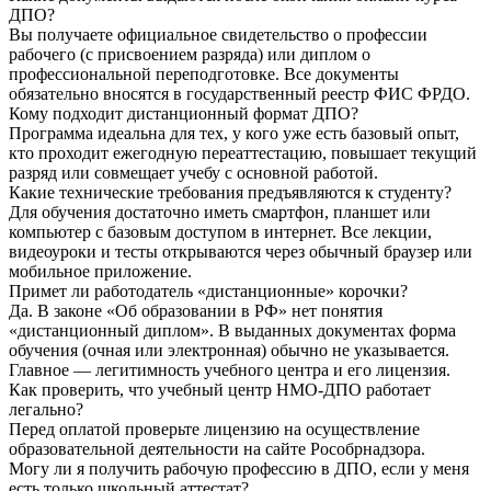
ДПО?
Вы получаете официальное свидетельство о профессии
рабочего (с присвоением разряда) или диплом о
профессиональной переподготовке. Все документы
обязательно вносятся в государственный реестр ФИС ФРДО.
Кому подходит дистанционный формат ДПО?
Программа идеальна для тех, у кого уже есть базовый опыт,
кто проходит ежегодную переаттестацию, повышает текущий
разряд или совмещает учебу с основной работой.
Какие технические требования предъявляются к студенту?
Для обучения достаточно иметь смартфон, планшет или
компьютер с базовым доступом в интернет. Все лекции,
видеоуроки и тесты открываются через обычный браузер или
мобильное приложение.
Примет ли работодатель «дистанционные» корочки?
Да. В законе «Об образовании в РФ» нет понятия
«дистанционный диплом». В выданных документах форма
обучения (очная или электронная) обычно не указывается.
Главное — легитимность учебного центра и его лицензия.
Как проверить, что учебный центр НМО-ДПО работает
легально?
Перед оплатой проверьте лицензию на осуществление
образовательной деятельности на сайте Рособрнадзора.
Могу ли я получить рабочую профессию в ДПО, если у меня
есть только школьный аттестат?