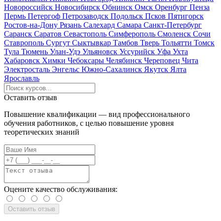
Новороссийск
Новосибирск
Обнинск
Омск
Оренбург
Пенза
Пермь
Петергоф
Петрозаводск
Подольск
Псков
Пятигорск
Ростов-на-Дону
Рязань
Салехард
Самара
Санкт-Петербург
Саранск
Саратов
Севастополь
Симферополь
Смоленск
Сочи
Ставрополь
Сургут
Сыктывкар
Тамбов
Тверь
Тольятти
Томск
Тула
Тюмень
Улан-Удэ
Ульяновск
Уссурийск
Уфа
Ухта
Хабаровск
Химки
Чебоксары
Челябинск
Череповец
Чита
Электросталь
Энгельс
Южно-Сахалинск
Якутск
Ялта
Ярославль
Оставить отзыв
Повышение квалификации — вид профессионального
обучения работников, с целью повышение уровня
теоретических знаний
Оцените качество обслуживания: