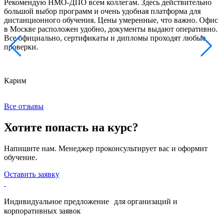
Рекомендую НМО-ДПО всем коллегам. Здесь действительно
Б
большой выбор программ и очень удобная платформа для
с
дистанционного обучения. Цены умеренные, что важно. Офис
о
в Москве расположен удобно, документы выдают оперативно.
м
Все официально, сертификаты и дипломы проходят любые
з
проверки.
к
Карим
Х
Все отзывы
Хотите попасть на курс?
Напишите нам. Менеджер проконсультирует вас и оформит
обучение.
Оставить заявку
Индивидуальное предложение для организаций и
корпоративных заявок