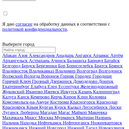
Я даю
согласие
на обработку данных в соответствии с
политикой конфиденциальности
.
Выберите город
Абакан
Азов
Александров
Анадырь
Ангарск
Арзамас
Артём
Архангельск
Астрахань
Ачинск
Балашиха
Барнаул
Батайск
Белгород
Бердск
Березники
Бор
Борисоглебск
Братск
Брянск
Владивосток
Владикавказ
Владимир
Волгоград
Волгодонск
Волжский
Вологда
Воронеж
Горняк
Городец
Городище
Горячий Ключ
Грозный
Дзержинск
Домодедово
Донецк
Екатеринбург
Елабуга
Елец
Ессентуки
Железнодорожный
Жуковский
Иваново
Ижевск
Иркутск
Казань
Калининград
Калуга
Канск
Кемерово
Керчь
Киров
Клин
Коломна
Комсомольск-на-Амуре
Кострома
Красногорск
Краснодар
Красноярск
Крым
Курган
Курск
Кызыл
Лесосибирск
Лиски
Луганск
Люберцы
Магадан
Магас
Майкоп
Макеевка
Махачкала
Миасс
Москва
Мурманск
Мытищи
Назрань
Нальчик
Находка
Нефтекамск
Нефтеюганск
Нижневартовск
Нижнекамск
Нижний Новгород
Нижний Тагил
Новокузнецк