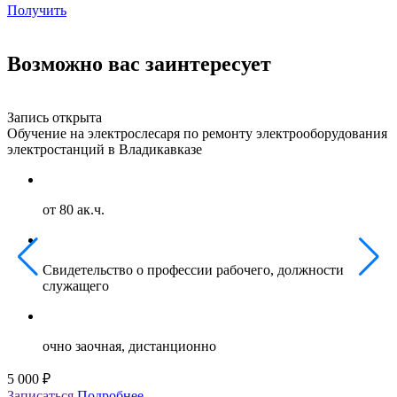
Получить
Возможно вас заинтересует
Запись открыта
З
Обучение на электрослесаря по ремонту электрооборудования
О
электростанций в Владикавказе
г
от 80 ак.ч.
Свидетельство о профессии рабочего, должности
служащего
очно заочная, дистанционно
5 000 ₽
5
Записаться
Подробнее
З