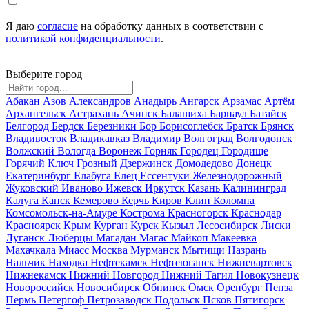
Я даю
согласие
на обработку данных в соответствии с
политикой конфиденциальности
.
Выберите город
Абакан
Азов
Александров
Анадырь
Ангарск
Арзамас
Артём
Архангельск
Астрахань
Ачинск
Балашиха
Барнаул
Батайск
Белгород
Бердск
Березники
Бор
Борисоглебск
Братск
Брянск
Владивосток
Владикавказ
Владимир
Волгоград
Волгодонск
Волжский
Вологда
Воронеж
Горняк
Городец
Городище
Горячий Ключ
Грозный
Дзержинск
Домодедово
Донецк
Екатеринбург
Елабуга
Елец
Ессентуки
Железнодорожный
Жуковский
Иваново
Ижевск
Иркутск
Казань
Калининград
Калуга
Канск
Кемерово
Керчь
Киров
Клин
Коломна
Комсомольск-на-Амуре
Кострома
Красногорск
Краснодар
Красноярск
Крым
Курган
Курск
Кызыл
Лесосибирск
Лиски
Луганск
Люберцы
Магадан
Магас
Майкоп
Макеевка
Махачкала
Миасс
Москва
Мурманск
Мытищи
Назрань
Нальчик
Находка
Нефтекамск
Нефтеюганск
Нижневартовск
Нижнекамск
Нижний Новгород
Нижний Тагил
Новокузнецк
Новороссийск
Новосибирск
Обнинск
Омск
Оренбург
Пенза
Пермь
Петергоф
Петрозаводск
Подольск
Псков
Пятигорск