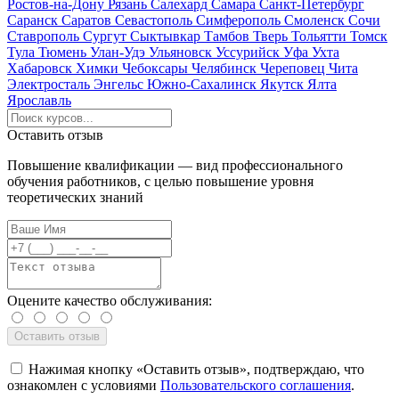
Ростов-на-Дону
Рязань
Салехард
Самара
Санкт-Петербург
Саранск
Саратов
Севастополь
Симферополь
Смоленск
Сочи
Ставрополь
Сургут
Сыктывкар
Тамбов
Тверь
Тольятти
Томск
Тула
Тюмень
Улан-Удэ
Ульяновск
Уссурийск
Уфа
Ухта
Хабаровск
Химки
Чебоксары
Челябинск
Череповец
Чита
Электросталь
Энгельс
Южно-Сахалинск
Якутск
Ялта
Ярославль
Оставить отзыв
Повышение квалификации — вид профессионального
обучения работников, с целью повышение уровня
теоретических знаний
Оцените качество обслуживания:
Нажимая кнопку «Оставить отзыв», подтверждаю, что
ознакомлен с условиями
Пользовательского соглашения
.