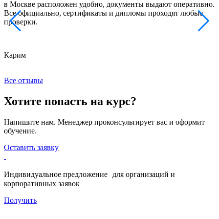
в Москве расположен удобно, документы выдают оперативно.
м
Все официально, сертификаты и дипломы проходят любые
з
проверки.
к
Карим
Х
Все отзывы
Хотите попасть на курс?
Напишите нам. Менеджер проконсультирует вас и оформит
обучение.
Оставить заявку
Индивидуальное предложение для организаций и
корпоративных заявок
Получить