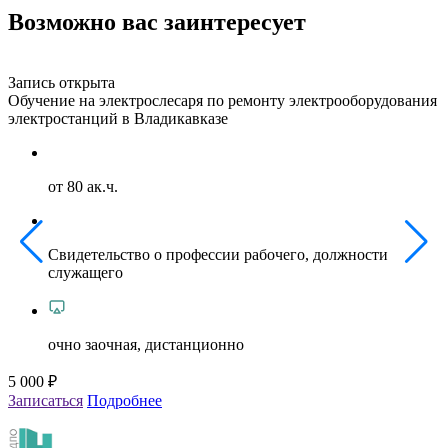
Возможно вас заинтересует
Запись открыта
З
Обучение на электрослесаря по ремонту электрооборудования
О
электростанций в Владикавказе
г
от 80 ак.ч.
Свидетельство о профессии рабочего, должности
служащего
очно заочная, дистанционно
5 000 ₽
5
Записаться
Подробнее
З