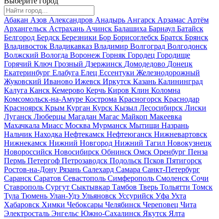
Выберите город
Абакан
Азов
Александров
Анадырь
Ангарск
Арзамас
Артём
Архангельск
Астрахань
Ачинск
Балашиха
Барнаул
Батайск
Белгород
Бердск
Березники
Бор
Борисоглебск
Братск
Брянск
Владивосток
Владикавказ
Владимир
Волгоград
Волгодонск
Волжский
Вологда
Воронеж
Горняк
Городец
Городище
Горячий Ключ
Грозный
Дзержинск
Домодедово
Донецк
Екатеринбург
Елабуга
Елец
Ессентуки
Железнодорожный
Жуковский
Иваново
Ижевск
Иркутск
Казань
Калининград
Калуга
Канск
Кемерово
Керчь
Киров
Клин
Коломна
Комсомольск-на-Амуре
Кострома
Красногорск
Краснодар
Красноярск
Крым
Курган
Курск
Кызыл
Лесосибирск
Лиски
Луганск
Люберцы
Магадан
Магас
Майкоп
Макеевка
Махачкала
Миасс
Москва
Мурманск
Мытищи
Назрань
Нальчик
Находка
Нефтекамск
Нефтеюганск
Нижневартовск
Нижнекамск
Нижний Новгород
Нижний Тагил
Новокузнецк
Новороссийск
Новосибирск
Обнинск
Омск
Оренбург
Пенза
Пермь
Петергоф
Петрозаводск
Подольск
Псков
Пятигорск
Ростов-на-Дону
Рязань
Салехард
Самара
Санкт-Петербург
Саранск
Саратов
Севастополь
Симферополь
Смоленск
Сочи
Ставрополь
Сургут
Сыктывкар
Тамбов
Тверь
Тольятти
Томск
Тула
Тюмень
Улан-Удэ
Ульяновск
Уссурийск
Уфа
Ухта
Хабаровск
Химки
Чебоксары
Челябинск
Череповец
Чита
Электросталь
Энгельс
Южно-Сахалинск
Якутск
Ялта