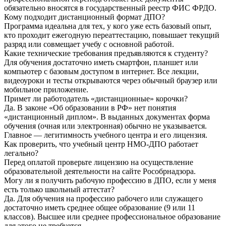
обязательно вносятся в государственный реестр ФИС ФРДО.
Кому подходит дистанционный формат ДПО?
Программа идеальна для тех, у кого уже есть базовый опыт,
кто проходит ежегодную переаттестацию, повышает текущий
разряд или совмещает учебу с основной работой.
Какие технические требования предъявляются к студенту?
Для обучения достаточно иметь смартфон, планшет или
компьютер с базовым доступом в интернет. Все лекции,
видеоуроки и тесты открываются через обычный браузер или
мобильное приложение.
Примет ли работодатель «дистанционные» корочки?
Да. В законе «Об образовании в РФ» нет понятия
«дистанционный диплом». В выданных документах форма
обучения (очная или электронная) обычно не указывается.
Главное — легитимность учебного центра и его лицензия.
Как проверить, что учебный центр НМО-ДПО работает
легально?
Перед оплатой проверьте лицензию на осуществление
образовательной деятельности на сайте Рособрнадзора.
Могу ли я получить рабочую профессию в ДПО, если у меня
есть только школьный аттестат?
Да. Для обучения на профессию рабочего или служащего
достаточно иметь среднее общее образование (9 или 11
классов). Высшее или среднее профессиональное образование
для этого не требуется.