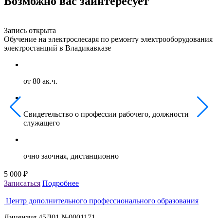
Возможно вас заинтересует
Запись открыта
З
Обучение на электрослесаря по ремонту электрооборудования
О
электростанций в Владикавказе
г
от 80 ак.ч.
Свидетельство о профессии рабочего, должности
служащего
очно заочная, дистанционно
5 000 ₽
5
Записаться
Подробнее
З
Центр дополнительного профессионального образования
Лицензия 45Л01 №0001171