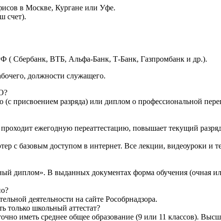
исов в Москве, Кургане или Уфе.
ш счет).
Ф ( Сбербанк, ВТБ, Альфа-Банк, Т-Банк, Газпромбанк и др.).
абочего, должности служащего.
О?
о (с присвоением разряда) или диплом о профессиональной переп
то проходит ежегодную переаттестацию, повышает текущий разряд
тер с базовым доступом в интернет. Все лекции, видеоуроки и 
ный диплом». В выданных документах форма обучения (очная ил
но?
ельной деятельности на сайте Рособрнадзора.
ть только школьный аттестат?
очно иметь среднее общее образование (9 или 11 классов). Высш