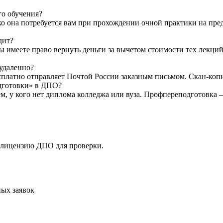
го обучения?
ко она потребуется вам при прохождении очной практики на пр
дит?
Вы имеете право вернуть деньги за вычетом стоимости тех лекци
 удаленно?
латно отправляет Почтой России заказным письмом. Скан-копию 
одготовки» в ДПО?
ем, у кого нет диплома колледжа или вуза. Профпереподготовка
 лицензию ДПО для проверки.
ых заявок