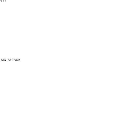
его
ых заявок