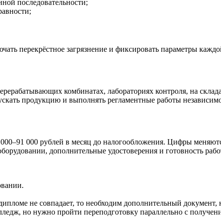
нной последовательности;
равности;
чать перекрёстное загрязнение и фиксировать параметры каждо
рерабатывающих комбинатах, лабораториях контроля, на склада
скать продукцию и выполнять регламентные работы независимо
000–91 000 рублей в месяц до налогообложения. Цифры меняются
борудовании, дополнительные удостоверения и готовность рабо
овании.
дипломе не совпадает, то необходим дополнительный документ, н
лледж, но нужно пройти переподготовку параллельно с получени