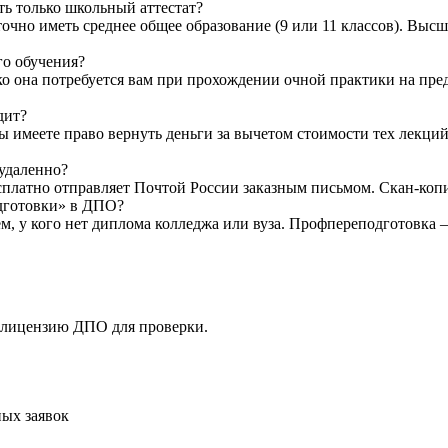
ть только школьный аттестат?
очно иметь среднее общее образование (9 или 11 классов). Высш
го обучения?
ко она потребуется вам при прохождении очной практики на пр
дит?
Вы имеете право вернуть деньги за вычетом стоимости тех лекци
 удаленно?
латно отправляет Почтой России заказным письмом. Скан-копию 
одготовки» в ДПО?
ем, у кого нет диплома колледжа или вуза. Профпереподготовка
 лицензию ДПО для проверки.
ых заявок