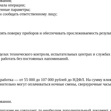
ования;
чала операции;
ленные параметры;
и сообщать ответственному лицу;
ять поверку приборов и обеспечивать прослеживаемость результ
делах технического контроля, испытательных центрах и службах
ь работать без постоянных напоминаний.
работка — от 55 000 до 107 000 рублей до НДФЛ. На сумму вли
лнительно могут оплачиваться ночные смены, сверхурочные часы
овании.
дипломе не совпадает, то необходим дополнительный документ, н