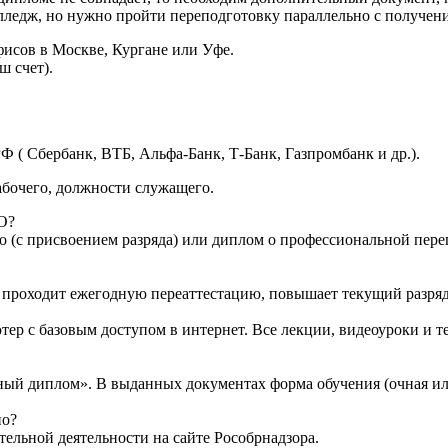
лледж, но нужно пройти переподготовку параллельно с получени
исов в Москве, Кургане или Уфе.
ш счет).
Ф ( Сбербанк, ВТБ, Альфа-Банк, Т-Банк, Газпромбанк и др.).
абочего, должности служащего.
О?
о (с присвоением разряда) или диплом о профессиональной переп
то проходит ежегодную переаттестацию, повышает текущий разряд
тер с базовым доступом в интернет. Все лекции, видеоуроки и 
ный диплом». В выданных документах форма обучения (очная ил
но?
ельной деятельности на сайте Рособрнадзора.