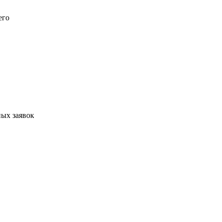
его
ых заявок