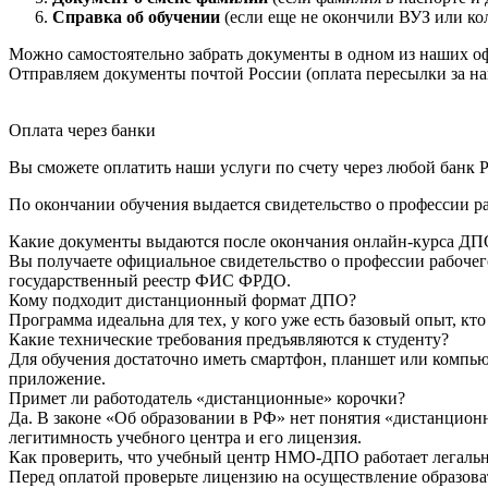
Справка об обучении
(если еще не окончили ВУЗ или ко
Можно самостоятельно забрать документы в одном из наших оф
Отправляем документы почтой России (оплата пересылки за на
Оплата через банки
Вы сможете оплатить наши услуги по счету через любой банк Р
По окончании обучения выдается свидетельство о профессии р
Какие документы выдаются после окончания онлайн-курса ДП
Вы получаете официальное свидетельство о профессии рабочег
государственный реестр ФИС ФРДО.
Кому подходит дистанционный формат ДПО?
Программа идеальна для тех, у кого уже есть базовый опыт, к
Какие технические требования предъявляются к студенту?
Для обучения достаточно иметь смартфон, планшет или компью
приложение.
Примет ли работодатель «дистанционные» корочки?
Да. В законе «Об образовании в РФ» нет понятия «дистанцион
легитимность учебного центра и его лицензия.
Как проверить, что учебный центр НМО-ДПО работает легаль
Перед оплатой проверьте лицензию на осуществление образоват