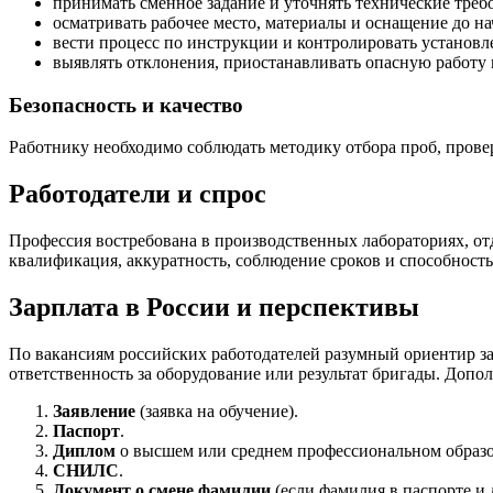
принимать сменное задание и уточнять технические треб
осматривать рабочее место, материалы и оснащение до на
вести процесс по инструкции и контролировать установ
выявлять отклонения, приостанавливать опасную работу 
Безопасность и качество
Работнику необходимо соблюдать методику отбора проб, провер
Работодатели и спрос
Профессия востребована в производственных лабораториях, от
квалификация, аккуратность, соблюдение сроков и способност
Зарплата в России и перспективы
По вакансиям российских работодателей разумный ориентир за
ответственность за оборудование или результат бригады. Допо
Заявление
(заявка на обучение).
Паспорт
.
Диплом
о высшем или среднем профессиональном образ
СНИЛС
.
Документ о смене фамилии
(если фамилия в паспорте и 