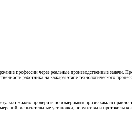
ержание профессии через реальные производственные задачи. П
тственность работника на каждом этапе технологического процесс
результат можно проверить по измеримым признакам: исправност
змерений, испытательные установки, нормативы и протоколы ко