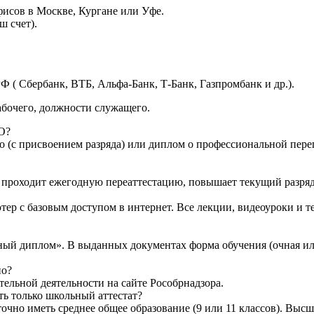
исов в Москве, Кургане или Уфе.
ш счет).
Ф ( Сбербанк, ВТБ, Альфа-Банк, Т-Банк, Газпромбанк и др.).
абочего, должности служащего.
О?
о (с присвоением разряда) или диплом о профессиональной переп
то проходит ежегодную переаттестацию, повышает текущий разряд
тер с базовым доступом в интернет. Все лекции, видеоуроки и 
ный диплом». В выданных документах форма обучения (очная ил
но?
ельной деятельности на сайте Рособрнадзора.
ть только школьный аттестат?
очно иметь среднее общее образование (9 или 11 классов). Высш