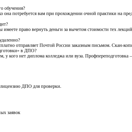
го обучения?
ко она потребуется вам при прохождении очной практики на пр
дит?
Вы имеете право вернуть деньги за вычетом стоимости тех лекци
 удаленно?
латно отправляет Почтой России заказным письмом. Скан-копию 
одготовки» в ДПО?
ем, у кого нет диплома колледжа или вуза. Профпереподготовка
 лицензию ДПО для проверки.
ых заявок