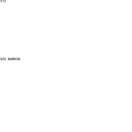
его
ых заявок