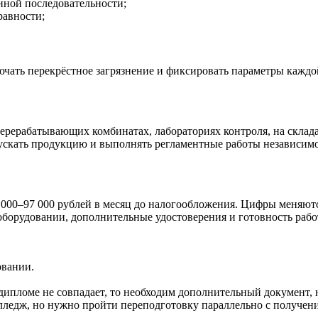
нной последовательности;
равности;
чать перекрёстное загрязнение и фиксировать параметры каждо
рерабатывающих комбинатах, лабораториях контроля, на склада
скать продукцию и выполнять регламентные работы независимо
000–97 000 рублей в месяц до налогообложения. Цифры меняются
борудовании, дополнительные удостоверения и готовность рабо
овании.
дипломе не совпадает, то необходим дополнительный документ, н
лледж, но нужно пройти переподготовку параллельно с получени