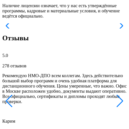
Наличие лицензии означает, что у нас есть утверждённые
программы, кадровые и материальные условия, и обучение
ведётся официально.
Отзывы
5.0
278 отзывов
Рекомендую НМО-ДПО всем коллегам. Здесь действительно
Б
большой выбор программ и очень удобная платформа для
с
дистанционного обучения. Цены умеренные, что важно. Офис
о
в Москве расположен удобно, документы выдают оперативно.
м
Все официально, сертификаты и дипломы проходят любые
з
проверки.
к
Карим
Х