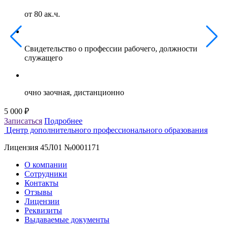
от 80 ак.ч.
Свидетельство о профессии рабочего, должности
служащего
очно заочная, дистанционно
5 000 ₽
5
Записаться
Подробнее
З
Центр дополнительного профессионального образования
Лицензия 45Л01 №0001171
О компании
Сотрудники
Контакты
Отзывы
Лицензии
Реквизиты
Выдаваемые документы