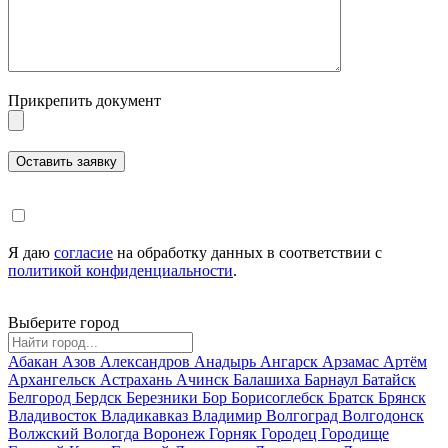
Прикрепить документ
Я даю
согласие
на обработку данных в соответствии с
политикой конфиденциальности
.
Выберите город
Абакан
Азов
Александров
Анадырь
Ангарск
Арзамас
Артём
Архангельск
Астрахань
Ачинск
Балашиха
Барнаул
Батайск
Белгород
Бердск
Березники
Бор
Борисоглебск
Братск
Брянск
Владивосток
Владикавказ
Владимир
Волгоград
Волгодонск
Волжский
Вологда
Воронеж
Горняк
Городец
Городище