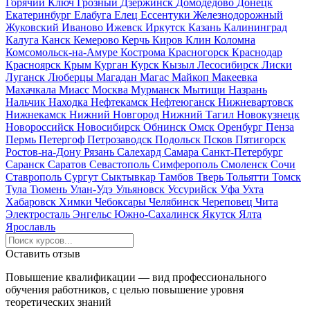
Горячий Ключ
Грозный
Дзержинск
Домодедово
Донецк
Екатеринбург
Елабуга
Елец
Ессентуки
Железнодорожный
Жуковский
Иваново
Ижевск
Иркутск
Казань
Калининград
Калуга
Канск
Кемерово
Керчь
Киров
Клин
Коломна
Комсомольск-на-Амуре
Кострома
Красногорск
Краснодар
Красноярск
Крым
Курган
Курск
Кызыл
Лесосибирск
Лиски
Луганск
Люберцы
Магадан
Магас
Майкоп
Макеевка
Махачкала
Миасс
Москва
Мурманск
Мытищи
Назрань
Нальчик
Находка
Нефтекамск
Нефтеюганск
Нижневартовск
Нижнекамск
Нижний Новгород
Нижний Тагил
Новокузнецк
Новороссийск
Новосибирск
Обнинск
Омск
Оренбург
Пенза
Пермь
Петергоф
Петрозаводск
Подольск
Псков
Пятигорск
Ростов-на-Дону
Рязань
Салехард
Самара
Санкт-Петербург
Саранск
Саратов
Севастополь
Симферополь
Смоленск
Сочи
Ставрополь
Сургут
Сыктывкар
Тамбов
Тверь
Тольятти
Томск
Тула
Тюмень
Улан-Удэ
Ульяновск
Уссурийск
Уфа
Ухта
Хабаровск
Химки
Чебоксары
Челябинск
Череповец
Чита
Электросталь
Энгельс
Южно-Сахалинск
Якутск
Ялта
Ярославль
Оставить отзыв
Повышение квалификации — вид профессионального
обучения работников, с целью повышение уровня
теоретических знаний