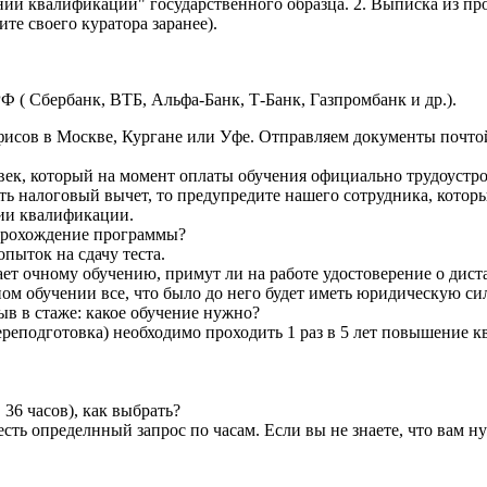
нии квалификации" государственного образца. 2. Выписка из пр
те своего куратора заранее).
Ф ( Сбербанк, ВТБ, Альфа-Банк, Т-Банк, Газпромбанк и др.).
исов в Москве, Кургане или Уфе. Отправляем документы почтой 
век, который на момент оплаты обучения официально трудоустро
ть налоговый вычет, то предупредите нашего сотрудника, которы
ии квалификации.
а прохождение программы?
пыток на сдачу теста.
т очному обучению, примут ли на работе удостоверение о дис
ом обучении все, что было до него будет иметь юридическую сил
ыв в стаже: какое обучение нужно?
реподготовка) необходимо проходить 1 раз в 5 лет повышение к
36 часов), как выбрать?
я есть определнный запрос по часам. Если вы не знаете, что вам