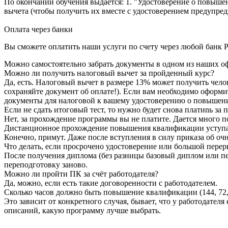
По окончании обучения выдается: 1. "Удостоверение о повыше
вычета (чтобы получить их вместе с удостоверением предупреди
Оплата через банки
Вы сможете оплатить наши услуги по счету через любой банк Р
Можно самостоятельно забрать документы в одном из наших оф
Можно ли получить налоговый вычет за пройденный курс?
Да, есть. Налоговый вычет в размере 13% может получить чело
сохраняйте документ об оплате!). Если вам необходимо оформи
документы для налоговой к вашему удостоверению о повышен
Если не сдать итоговый тест, то нужно будет снова платиnь з
Нет, за прохождение программы вы не платите. Дается много по
Дистанционное прохождение повышения квалификации уступае
Конечно, примут. Даже после вступления в силу приказа об очн
Что делать, если просрочено удостоверение или большой перер
После получения диплома (без разницы базовый диплом или пе
переподготовку заново.
Можно ли пройти ПК за счёт работодателя?
Да, можно, если есть такие договоренности с работодателем.
Сколько часов должно быть повышение квалификации (144, 72, 
Это зависит от конкретного случая, бывает, что у работодател
описаний, какую программу лучше выбрать.