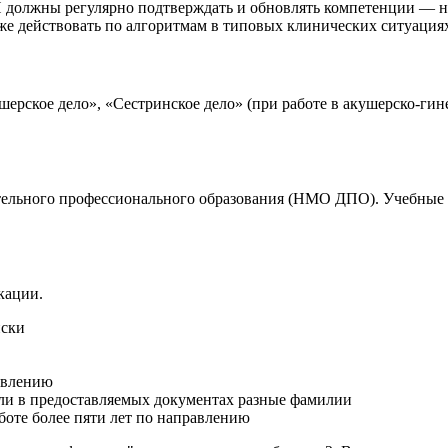
должны регулярно подтверждать и обновлять компетенции — не р
же действовать по алгоритмам в типовых клинических ситуация
ерское дело», «Сестринское дело» (при работе в акушерско-гин
ельного профессионального образования (НМО ДПО). Учебные м
кации.
иски
авлению
сли в предоставляемых документах разные фамилии
боте более пяти лет по направлению