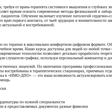
 требуя от врача-терапевта системного мышления и глубоких з
воляет врачам освоить современные методы физикальной и лабо
 пациентов. Обучение включает изучение патологий сердечно-с
о врач первого контакта, от чьей эрудиции и внимательности за
о актуальной и востребованной.
по терапии в максимально комфортном цифровом формате. Обуч
чебное время. Наши курсы доступны для людей из любой точки с
Современные технологии позволяют детально проработать теорет
я слушателя графике, используя персональный компьютер и дос
арственных лицензий. По окончании программы профессиональн
ы востребованы в терапевтических стационарах, приемных отде
ка в «НМО-ДПО» — это ваша возможность актуализировать клин
омощь.
иски
рдинатуры по нужной специальности
сли в предоставляемых документах разные фамилии