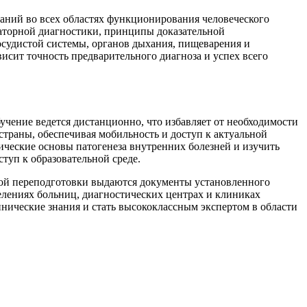
наний во всех областях функционирования человеческого
раторной диагностики, принципы доказательной
осудистой системы, органов дыхания, пищеварения и
висит точность предварительного диагноза и успех всего
ение ведется дистанционно, что избавляет от необходимости
траны, обеспечивая мобильность и доступ к актуальной
ические основы патогенеза внутренних болезней и изучить
туп к образовательной среде.
ой переподготовки выдаются документы установленного
лениях больниц, диагностических центрах и клиниках
ические знания и стать высококлассным экспертом в области