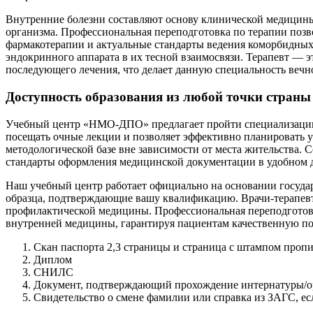
Внутренние болезни составляют основу клинической медицины,
организма. Профессиональная переподготовка по терапии поз
фармакотерапии и актуальные стандарты ведения коморбидных
эндокринного аппарата в их тесной взаимосвязи. Терапевт — эт
последующего лечения, что делает данную специальность вечн
Доступность образования из любой точки страны
Учебный центр «НМО-ДПО» предлагает пройти специализацию 
посещать очные лекции и позволяет эффективно планировать у
методологической базе вне зависимости от места жительства. 
стандарты оформления медицинской документации в удобном дл
Наш учебный центр работает официально на основании госуд
образца, подтверждающие вашу квалификацию. Врачи-терапевт
профилактической медицины. Профессиональная переподготов
внутренней медицины, гарантируя пациентам качественную п
Скан паспорта 2,3 страницы и страница с штампом проп
Диплом
СНИЛС
Документ, подтверждающий прохождение интернатуры/о
Свидетельство о смене фамилии или справка из ЗАГС, е