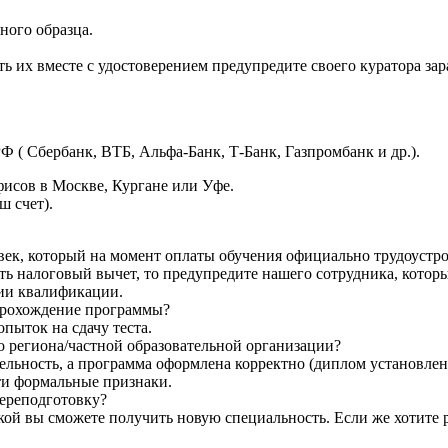
ного образца.
ь их вместе с удостоверением предупредите своего куратора зар
Ф ( Сбербанк, ВТБ, Альфа-Банк, Т-Банк, Газпромбанк и др.).
исов в Москве, Кургане или Уфе.
ш счет).
век, который на момент оплаты обучения официально трудоустро
ть налоговый вычет, то предупредите нашего сотрудника, которы
ии квалификации.
а прохождение программы?
пыток на сдачу теста.
о региона/частной образовательной организации?
ельность, а программа оформлена корректно (диплом установленн
ти формальные признаки.
переподготовку?
ой вы сможете получить новую специальность. Если же хотите р