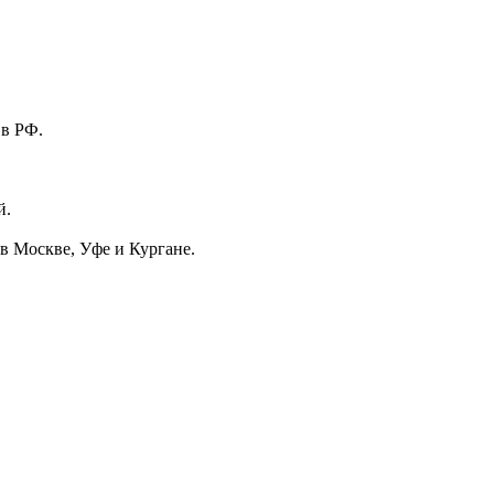
 в РФ.
й.
в Москве, Уфе и Кургане.