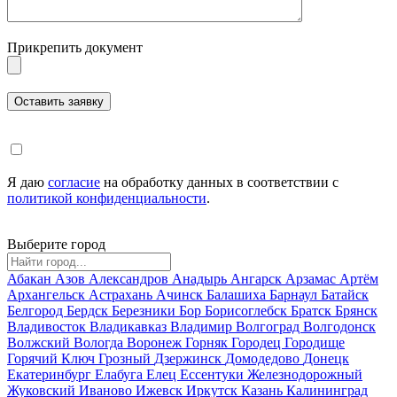
Прикрепить документ
Я даю
согласие
на обработку данных в соответствии с
политикой конфиденциальности
.
Выберите город
Абакан
Азов
Александров
Анадырь
Ангарск
Арзамас
Артём
Архангельск
Астрахань
Ачинск
Балашиха
Барнаул
Батайск
Белгород
Бердск
Березники
Бор
Борисоглебск
Братск
Брянск
Владивосток
Владикавказ
Владимир
Волгоград
Волгодонск
Волжский
Вологда
Воронеж
Горняк
Городец
Городище
Горячий Ключ
Грозный
Дзержинск
Домодедово
Донецк
Екатеринбург
Елабуга
Елец
Ессентуки
Железнодорожный
Жуковский
Иваново
Ижевск
Иркутск
Казань
Калининград