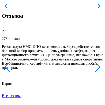
Отзывы
5.0
278 отзывов
Рекомендую НМО-ДПО всем коллегам. Здесь действительно
Б
большой выбор программ и очень удобная платформа для
с
дистанционного обучения. Цены умеренные, что важно. Офис
о
в Москве расположен удобно, документы выдают оперативно.
м
Все официально, сертификаты и дипломы проходят любые
з
проверки.
к
Карим
Х
Все отзывы