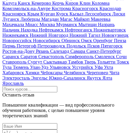
Калуга
Канск
Кемерово
Керчь
Киров
Клин
Коломна
Комсомольск-на-Амуре
Кострома
Красногорск
Краснодар
Красноярск
Крым
Курган
Курск
Кызыл
Лесосибирск
Лиски
Луганск
Люберцы
Магадан
Магас
Майкоп
Макеевка
Махачкала
Миасс
Москва
Мурманск
Мытищи
Назрань
Нальчик
Находка
Нефтекамск
Нефтеюганск
Нижневартовск
Нижнекамск
Нижний Новгород
Нижний Тагил
Новокузнецк
Новороссийск
Новосибирск
Обнинск
Омск
Оренбург
Пенза
Пермь
Петергоф
Петрозаводск
Подольск
Псков
Пятигорск
Ростов-на-Дону
Рязань
Салехард
Самара
Санкт-Петербург
Саранск
Саратов
Севастополь
Симферополь
Смоленск
Сочи
Ставрополь
Сургут
Сыктывкар
Тамбов
Тверь
Тольятти
Томск
Тула
Тюмень
Улан-Удэ
Ульяновск
Уссурийск
Уфа
Ухта
Хабаровск
Химки
Чебоксары
Челябинск
Череповец
Чита
Электросталь
Энгельс
Южно-Сахалинск
Якутск
Ялта
Ярославль
Оставить отзыв
Повышение квалификации — вид профессионального
обучения работников, с целью повышение уровня
теоретических знаний