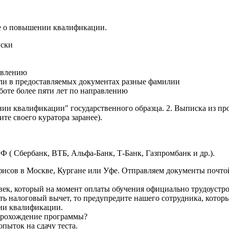
ие о повышении квалификации.
иски
авлению
сли в предоставляемых документах разные фамилии
боте более пяти лет по направлению
нии квалификации" государственного образца. 2. Выписка из пр
те своего куратора заранее).
Ф ( Сбербанк, ВТБ, Альфа-Банк, Т-Банк, Газпромбанк и др.).
исов в Москве, Кургане или Уфе. Отправляем документы почтой 
век, который на момент оплаты обучения официально трудоустро
ть налоговый вычет, то предупредите нашего сотрудника, которы
ии квалификации.
а прохождение программы?
пыток на сдачу теста.