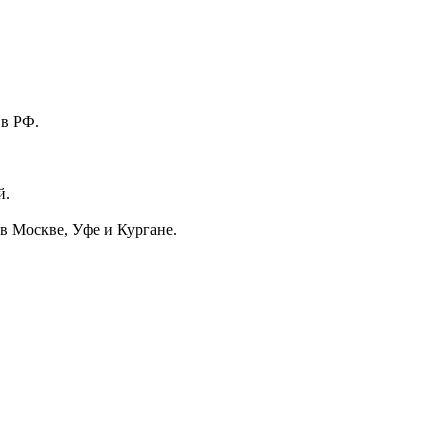
 в РФ.
й.
в Москве, Уфе и Кургане.