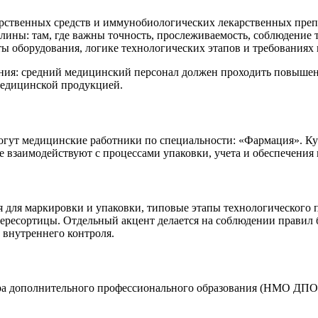
рственных средств и иммунобиологических лекарственных препа
ины: там, где важны точность, прослеживаемость, соблюдение 
ы оборудования, логике технологических этапов и требованиях 
ия: средний медицинский персонал должен проходить повышени
медицинской продукцией.
т медицинские работники по специальности: «Фармация». Курс
же взаимодействуют с процессами упаковки, учета и обеспечения
 для маркировки и упаковки, типовые этапы технологического п
ресортицы. Отдельный акцент делается на соблюдении правил б
 внутреннего контроля.
а дополнительного профессионального образования (НМО ДПО).