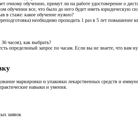
т очному обучению, примут ли на работе удостоверение о дис
ом обучении все, что было до него будет иметь юридическую сил
ыв в стаже: какое обучение нужно?
реподготовка) необходимо проходить 1 раз в 5 лет повышение к
36 часов), как выбрать?
я есть определнный запрос по часам. Если вы не знаете, что вам
вку
вание маркировки и упаковки лекарственных средств и иммун
практические навыки и умения.
ых заявок