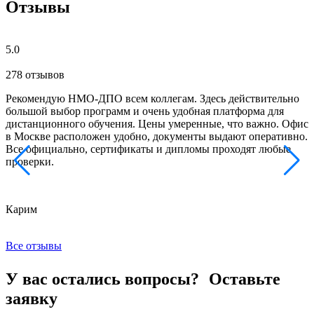
Отзывы
5.0
278 отзывов
Рекомендую НМО-ДПО всем коллегам. Здесь действительно
Б
большой выбор программ и очень удобная платформа для
с
дистанционного обучения. Цены умеренные, что важно. Офис
о
в Москве расположен удобно, документы выдают оперативно.
м
Все официально, сертификаты и дипломы проходят любые
з
проверки.
к
Карим
Х
Все отзывы
У вас остались вопросы? Оставьте
заявку