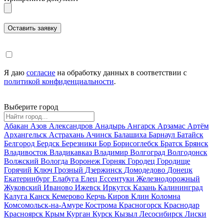
Я даю
согласие
на обработку данных в соответствии с
политикой конфиденциальности
.
Выберите город
Абакан
Азов
Александров
Анадырь
Ангарск
Арзамас
Артём
Архангельск
Астрахань
Ачинск
Балашиха
Барнаул
Батайск
Белгород
Бердск
Березники
Бор
Борисоглебск
Братск
Брянск
Владивосток
Владикавказ
Владимир
Волгоград
Волгодонск
Волжский
Вологда
Воронеж
Горняк
Городец
Городище
Горячий Ключ
Грозный
Дзержинск
Домодедово
Донецк
Екатеринбург
Елабуга
Елец
Ессентуки
Железнодорожный
Жуковский
Иваново
Ижевск
Иркутск
Казань
Калининград
Калуга
Канск
Кемерово
Керчь
Киров
Клин
Коломна
Комсомольск-на-Амуре
Кострома
Красногорск
Краснодар
Красноярск
Крым
Курган
Курск
Кызыл
Лесосибирск
Лиски