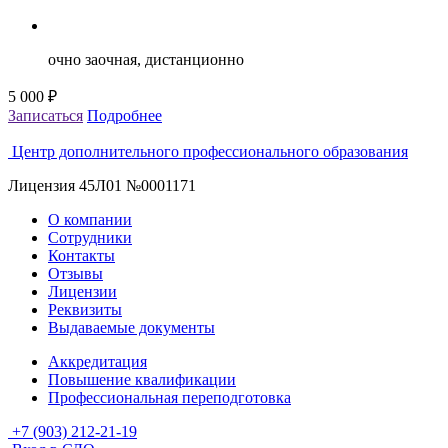
очно заочная, дистанционно
5 000 ₽
5
Записаться
Подробнее
З
Центр дополнительного профессионального образования
Лицензия 45Л01 №0001171
О компании
Сотрудники
Контакты
Отзывы
Лицензии
Реквизиты
Выдаваемые документы
Аккредитация
Повышение квалификации
Профессиональная переподготовка
+7 (903) 212-21-19