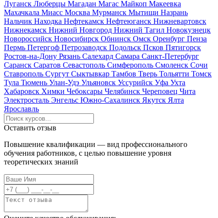
Луганск
Люберцы
Магадан
Магас
Майкоп
Макеевка
Махачкала
Миасс
Москва
Мурманск
Мытищи
Назрань
Нальчик
Находка
Нефтекамск
Нефтеюганск
Нижневартовск
Нижнекамск
Нижний Новгород
Нижний Тагил
Новокузнецк
Новороссийск
Новосибирск
Обнинск
Омск
Оренбург
Пенза
Пермь
Петергоф
Петрозаводск
Подольск
Псков
Пятигорск
Ростов-на-Дону
Рязань
Салехард
Самара
Санкт-Петербург
Саранск
Саратов
Севастополь
Симферополь
Смоленск
Сочи
Ставрополь
Сургут
Сыктывкар
Тамбов
Тверь
Тольятти
Томск
Тула
Тюмень
Улан-Удэ
Ульяновск
Уссурийск
Уфа
Ухта
Хабаровск
Химки
Чебоксары
Челябинск
Череповец
Чита
Электросталь
Энгельс
Южно-Сахалинск
Якутск
Ялта
Ярославль
Оставить отзыв
Повышение квалификации — вид профессионального
обучения работников, с целью повышение уровня
теоретических знаний