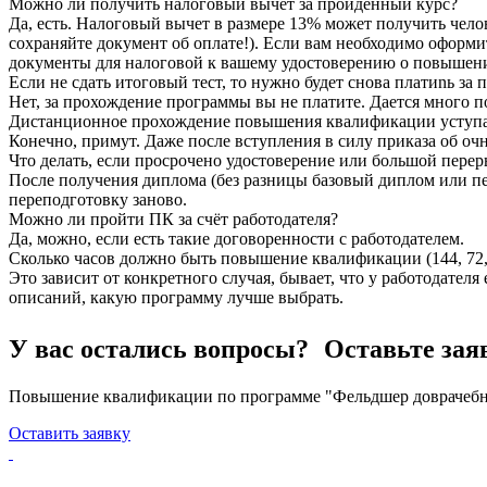
Можно ли получить налоговый вычет за пройденный курс?
Да, есть. Налоговый вычет в размере 13% может получить чело
сохраняйте документ об оплате!). Если вам необходимо оформи
документы для налоговой к вашему удостоверению о повышен
Если не сдать итоговый тест, то нужно будет снова платиnь з
Нет, за прохождение программы вы не платите. Дается много по
Дистанционное прохождение повышения квалификации уступае
Конечно, примут. Даже после вступления в силу приказа об очн
Что делать, если просрочено удостоверение или большой перер
После получения диплома (без разницы базовый диплом или пе
переподготовку заново.
Можно ли пройти ПК за счёт работодателя?
Да, можно, если есть такие договоренности с работодателем.
Сколько часов должно быть повышение квалификации (144, 72, 
Это зависит от конкретного случая, бывает, что у работодател
описаний, какую программу лучше выбрать.
У вас остались вопросы? Оставьте зая
Повышение квалификации по программе "Фельдшер доврачебног
Оставить заявку