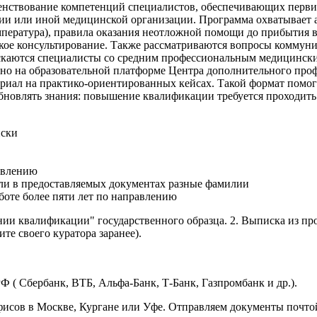
шенствование компетенций специалистов, обеспечивающих перв
ии или иной медицинской организации. Программа охватывает а
емпература), правила оказания неотложной помощи до прибытия
ое консультирование. Также рассматриваются вопросы коммуник
скаются специалисты со средним профессиональным медицински
нно на образовательной платформе Центра дополнительного пр
ериал на практико-ориентированных кейсах. Такой формат помо
новлять знания: повышение квалификации требуется проходить 
иски
авлению
сли в предоставляемых документах разные фамилии
боте более пяти лет по направлению
нии квалификации" государственного образца. 2. Выписка из пр
те своего куратора заранее).
Ф ( Сбербанк, ВТБ, Альфа-Банк, Т-Банк, Газпромбанк и др.).
исов в Москве, Кургане или Уфе. Отправляем документы почтой 