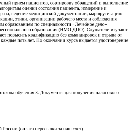
ичный прием пациентов, сортировку обращений и выполнение
лгоритмы оценки состояния пациента, измерение и
 врача, ведение медицинской документации, маршрутизацию
ации, этики, организации рабочего места и соблюдения
м образованием по специальности «Лечебное дело»
офессионального образования (НМО ДПО). Слушатели изучают
гает повысить квалификацию без командировок и отрыва от
каждые пять лет. По окончании курса выдается удостоверение
отокола обучения 3. Документы для получения налогового
России (оплата пересылки за наш счет).