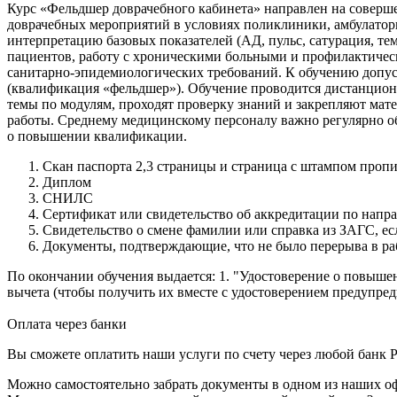
Курс «Фельдшер доврачебного кабинета» направлен на совер
доврачебных мероприятий в условиях поликлиники, амбулатор
интерпретацию базовых показателей (АД, пульс, сатурация, т
пациентов, работу с хроническими больными и профилактическ
санитарно-эпидемиологических требований. К обучению допу
(квалификация «фельдшер»). Обучение проводится дистанцио
темы по модулям, проходят проверку знаний и закрепляют мат
работы. Среднему медицинскому персоналу важно регулярно об
о повышении квалификации.
Скан паспорта 2,3 страницы и страница с штампом проп
Диплом
СНИЛС
Сертификат или свидетельство об аккредитации по напр
Свидетельство о смене фамилии или справка из ЗАГС, е
Документы, подтверждающие, что не было перерыва в ра
По окончании обучения выдается: 1. "Удостоверение о повыше
вычета (чтобы получить их вместе с удостоверением предупреди
Оплата через банки
Вы сможете оплатить наши услуги по счету через любой банк Р
Можно самостоятельно забрать документы в одном из наших оф