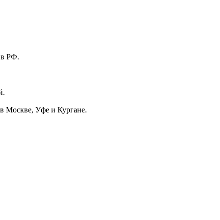
 в РФ.
й.
в Москве, Уфе и Кургане.