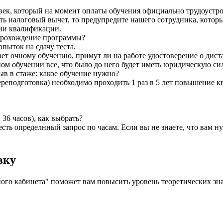
век, который на момент оплаты обучения официально трудоустро
ть налоговый вычет, то предупредите нашего сотрудника, которы
ии квалификации.
а прохождение программы?
пыток на сдачу теста.
т очному обучению, примут ли на работе удостоверение о дис
ом обучении все, что было до него будет иметь юридическую сил
ыв в стаже: какое обучение нужно?
реподготовка) необходимо проходить 1 раз в 5 лет повышение к
36 часов), как выбрать?
я есть определнный запрос по часам. Если вы не знаете, что вам
вку
о кабинета" поможет вам повысить уровень теоретических зна