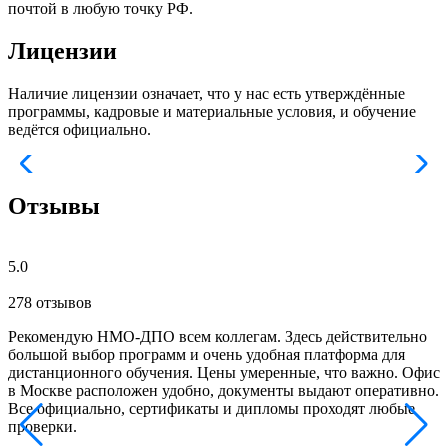
почтой в любую точку РФ.
Лицензии
Наличие лицензии означает, что у нас есть утверждённые
программы, кадровые и материальные условия, и обучение
ведётся официально.
Отзывы
5.0
278 отзывов
Рекомендую НМО-ДПО всем коллегам. Здесь действительно
Б
большой выбор программ и очень удобная платформа для
с
дистанционного обучения. Цены умеренные, что важно. Офис
о
в Москве расположен удобно, документы выдают оперативно.
м
Все официально, сертификаты и дипломы проходят любые
з
проверки.
к