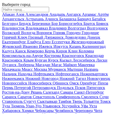
Выберите город
Абакан
Азов
Александров
Анадырь
Ангарск
Арзамас
Артём
Архангельск
Астрахань
Ачинск
Балашиха
Барнаул
Батайск
Белгород
Бердск
Березники
Бор
Борисоглебск
Братск
Брянск
Владивосток
Владикавказ
Владимир
Волгоград
Волгодонск
Волжский
Вологда
Воронеж
Горняк
Городец
Городище
Горячий Ключ
Грозный
Дзержинск
Домодедово
Донецк
Екатеринбург
Елабуга
Елец
Ессентуки
Железнодорожный
Жуковский
Иваново
Ижевск
Иркутск
Казань
Калининград
Калуга
Канск
Кемерово
Керчь
Киров
Клин
Коломна
Комсомольск-на-Амуре
Кострома
Красногорск
Краснодар
Красноярск
Крым
Курган
Курск
Кызыл
Лесосибирск
Лиски
Луганск
Люберцы
Магадан
Магас
Майкоп
Макеевка
Махачкала
Миасс
Москва
Мурманск
Мытищи
Назрань
Нальчик
Находка
Нефтекамск
Нефтеюганск
Нижневартовск
Нижнекамск
Нижний Новгород
Нижний Тагил
Новокузнецк
Новороссийск
Новосибирск
Обнинск
Омск
Оренбург
Пенза
Пермь
Петергоф
Петрозаводск
Подольск
Псков
Пятигорск
Ростов-на-Дону
Рязань
Салехард
Самара
Санкт-Петербург
Саранск
Саратов
Севастополь
Симферополь
Смоленск
Сочи
Ставрополь
Сургут
Сыктывкар
Тамбов
Тверь
Тольятти
Томск
Тула
Тюмень
Улан-Удэ
Ульяновск
Уссурийск
Уфа
Ухта
Хабаровск
Химки
Чебоксары
Челябинск
Череповец
Чита