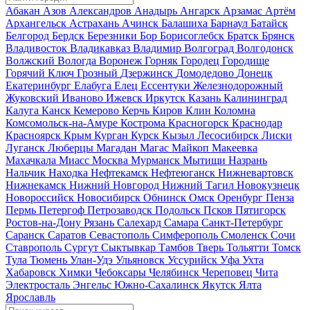
Абакан
Азов
Александров
Анадырь
Ангарск
Арзамас
Артём
Архангельск
Астрахань
Ачинск
Балашиха
Барнаул
Батайск
Белгород
Бердск
Березники
Бор
Борисоглебск
Братск
Брянск
Владивосток
Владикавказ
Владимир
Волгоград
Волгодонск
Волжский
Вологда
Воронеж
Горняк
Городец
Городище
Горячий Ключ
Грозный
Дзержинск
Домодедово
Донецк
Екатеринбург
Елабуга
Елец
Ессентуки
Железнодорожный
Жуковский
Иваново
Ижевск
Иркутск
Казань
Калининград
Калуга
Канск
Кемерово
Керчь
Киров
Клин
Коломна
Комсомольск-на-Амуре
Кострома
Красногорск
Краснодар
Красноярск
Крым
Курган
Курск
Кызыл
Лесосибирск
Лиски
Луганск
Люберцы
Магадан
Магас
Майкоп
Макеевка
Махачкала
Миасс
Москва
Мурманск
Мытищи
Назрань
Нальчик
Находка
Нефтекамск
Нефтеюганск
Нижневартовск
Нижнекамск
Нижний Новгород
Нижний Тагил
Новокузнецк
Новороссийск
Новосибирск
Обнинск
Омск
Оренбург
Пенза
Пермь
Петергоф
Петрозаводск
Подольск
Псков
Пятигорск
Ростов-на-Дону
Рязань
Салехард
Самара
Санкт-Петербург
Саранск
Саратов
Севастополь
Симферополь
Смоленск
Сочи
Ставрополь
Сургут
Сыктывкар
Тамбов
Тверь
Тольятти
Томск
Тула
Тюмень
Улан-Удэ
Ульяновск
Уссурийск
Уфа
Ухта
Хабаровск
Химки
Чебоксары
Челябинск
Череповец
Чита
Электросталь
Энгельс
Южно-Сахалинск
Якутск
Ялта
Ярославль