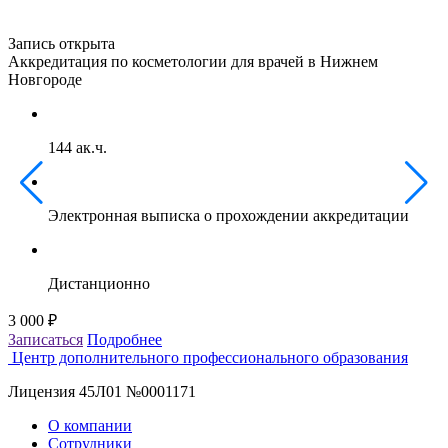
Запись открыта
З
Аккредитация по косметологии для врачей в Нижнем
А
Новгороде
м
144 ак.ч.
Электронная выписка о прохождении аккредитации
Дистанционно
3 000 ₽
3
Записаться
Подробнее
З
Центр дополнительного профессионального образования
Лицензия 45Л01 №0001171
О компании
Сотрудники