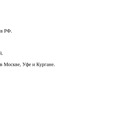
 в РФ.
й.
в Москве, Уфе и Кургане.