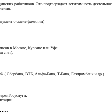
инских работников. Это подтверждает легитимность деятельност
нения.
окумент о смене фамилии)
исов в Москве, Кургане или Уфе.
ш счет).
Ф ( Сбербанк, ВТБ, Альфа-Банк, Т-Банк, Газпромбанк и др.).
ерез Госуслуги;
дитации.
вку