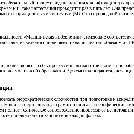
это обязательный процесс подтверждения квалификации для вр
рмам РФ, такая аттестация проводится раз в пять лет. Она предс
скими информационными системами (МИС) за прошедший пятиле
ециальности «Медицинская кибернетика», имеющие соответству
редоставить сведения о повышении квалификации объемом от 1
, включающее в себя: профессиональный отчет (описание работ
опии документов об образовании. Документы подаются дистанц
тации
ежать бюрократических сложностей при подготовке к аккреди
. Наши эксперты помогут грамотно описать специфические кибе
м полное техническое сопровождение процесса: от регистрации
тоте и правильности заполнения каждой формы.