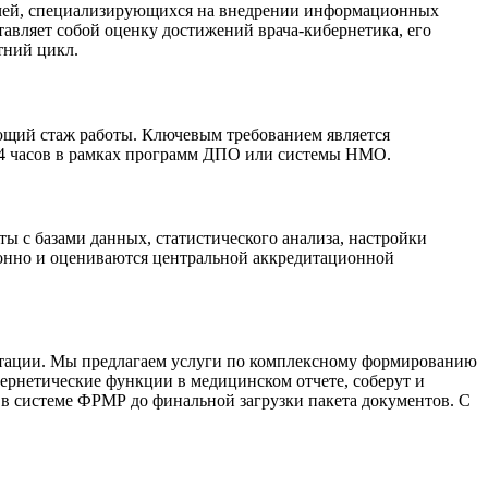
ачей, специализирующихся на внедрении информационных
тавляет собой оценку достижений врача-кибернетика, его
тний цикл.
ющий стаж работы. Ключевым требованием является
44 часов в рамках программ ДПО или системы НМО.
ы с базами данных, статистического анализа, настройки
ионно и оцениваются центральной аккредитационной
тации. Мы предлагаем услуги по комплексному формированию
рнетические функции в медицинском отчете, соберут и
 в системе ФРМР до финальной загрузки пакета документов. С