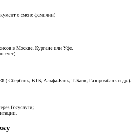
окумент о смене фамилии)
исов в Москве, Кургане или Уфе.
ш счет).
Ф ( Сбербанк, ВТБ, Альфа-Банк, Т-Банк, Газпромбанк и др.).
ерез Госуслуги;
дитации.
вку